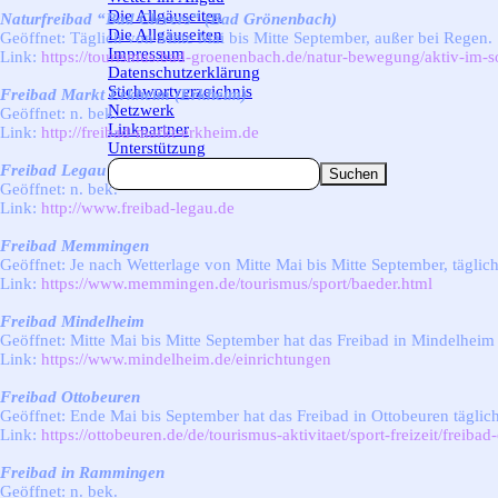
Die Allgäuseiten
▼
Naturfreibad “Bad Clevers” (Bad Grönenbach)
Die Allgäuseiten
Geöffnet: Täglich von Mitte Mai bis Mitte September, außer bei Regen.
Impressum
Link:
https://tourismus.bad-groenenbach.de/natur-bewegung/aktiv-im-s
Datenschutzerklärung
Stichwortverzeichnis
Freibad Markt Erkheim (Erkheim)
Netzwerk
Geöffnet: n. bek.
Linkpartner
Link:
http://freibad-markt-erkheim.de
Unterstützung
Freibad Legau
Suchen
Geöffnet: n. bek.
Link:
http://www.freibad-legau.de
Freibad Memmingen
Geöffnet: Je nach Wetterlage von Mitte Mai bis Mitte September, täglic
Link:
https://www.memmingen.de/tourismus/sport/baeder.html
Freibad Mindelheim
Geöffnet: Mitte Mai bis Mitte September hat das Freibad in Mindelheim
Link:
https://www.mindelheim.de/einrichtungen
Freibad Ottobeuren
Geöffnet: Ende Mai bis September hat das Freibad in Ottobeuren täglic
Link:
https://ottobeuren.de/de/tourismus-aktivitaet/sport-freizeit/freiba
Freibad in Rammingen
Geöffnet: n. bek.