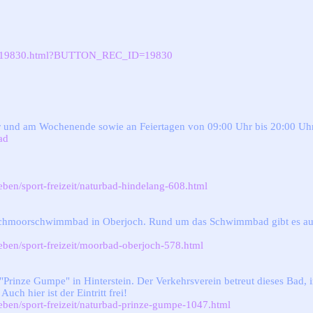
ct.l19830.html?BUTTON_REC_ID=19830
hr und am Wochenende sowie an Feiertagen von 09:00 Uhr bis 20:00 Uhr
ad
eben/sport-freizeit/naturbad-hindelang-608.html
ochmoorschwimmbad in Oberjoch. Rund um das Schwimmbad gibt es auc
eben/sport-freizeit/moorbad-oberjoch-578.html
 "Prinze Gumpe" in Hinterstein. Der Verkehrsverein betreut dieses Bad, 
ch hier ist der Eintritt frei!
eben/sport-freizeit/naturbad-prinze-gumpe-1047.html