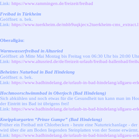
Link:
https://www.rammingen.de/freizeit/freibad
Freibad in Türkheim
Geöffnet: n. bek.
Link:
https://www.tuerkheim.de/mhb9uqkjecx2tuerkheim-cms_extra
Oberallgäu:
Warmwasserfreibad in Altusried
Geöffnet: ab Mitte Mai Montag bis Freitag von 06:30 Uhr bis 20:00 U
Link:
https://www.altusried.de/de/freizeit-urlaub/freibad-hallenbad/freib
Beheiztes Naturbad in Bad Hindelang
Geöffnet: n. bek.
Link:
https://www.badhindelang.de/urlaub-in-bad-hindelang/allgaeu-erl
Hochmoorschwimmbad in Oberjoch (Bad Hindelang)
Sich abkühlen und noch etwas für die Gesundheit tun kann man im H
der Eintritt ins Bad ist übrigens frei!
Link:
https://www.badhindelang.de/urlaub-in-bad-hindelang/allgaeu-erl
Kneippkurgarten “Prinze Gumpe” (Bad Hindelang)
Früher ein Freibad mit Chlorbecken - heute eine Naturteichanlage - der
wird über die am Boden liegenden Steinplatten von der Sonne erwärmt. Au
Link:
https://www.badhindelang.de/urlaub-in-bad-hindelang/allgaeu-erl