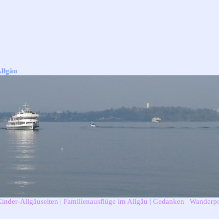
Allgäu
Kinder-Allgäuseiten
|
Familienausflüge im Allgäu
|
Gedanken
|
Wanderpo