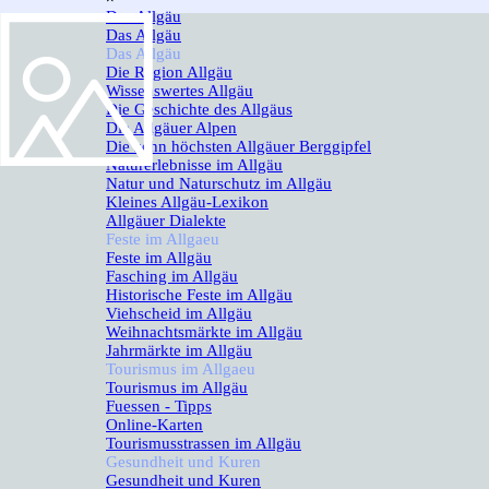
Das Allgäu
▼
Das Allgäu
Das Allgäu
▼
Die Region Allgäu
Wissenswertes Allgäu
Die Geschichte des Allgäus
Die Allgäuer Alpen
Die zehn höchsten Allgäuer Berggipfel
Naturerlebnisse im Allgäu
Natur und Naturschutz im Allgäu
Kleines Allgäu-Lexikon
Allgäuer Dialekte
Feste im Allgaeu
▼
Feste im Allgäu
Fasching im Allgäu
Historische Feste im Allgäu
Viehscheid im Allgäu
Weihnachtsmärkte im Allgäu
Jahrmärkte im Allgäu
Tourismus im Allgaeu
▼
Tourismus im Allgäu
Fuessen - Tipps
Online-Karten
Tourismusstrassen im Allgäu
Gesundheit und Kuren
▼
Gesundheit und Kuren