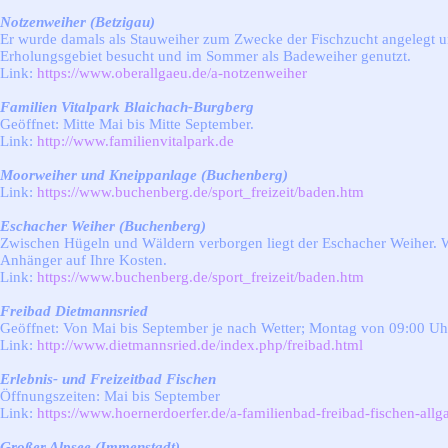
Notzenweiher (Betzigau)
Er wurde damals als Stauweiher zum Zwecke der Fischzucht angelegt un
Erholungsgebiet besucht und im Sommer als Badeweiher genutzt.
Link:
https://www.oberallgaeu.de/a-notzenweiher
Familien Vitalpark Blaichach-Burgberg
Geöffnet: Mitte Mai bis Mitte September.
Link:
http://www.familienvitalpark.de
Moorweiher und Kneippanlage (Buchenberg)
Link:
https://www.buchenberg.de/sport_freizeit/baden.htm
Eschacher Weiher (Buchenberg)
Zwischen Hügeln und Wäldern verborgen liegt der Eschacher Weiher.
Anhänger auf Ihre Kosten.
Link:
https://www.buchenberg.de/sport_freizeit/baden.htm
Freibad Dietmannsried
Geöffnet: Von Mai bis September je nach Wetter;
Montag von 09:00 Uhr 
Link:
http://www.dietmannsried.de/index.php/freibad.html
Erlebnis- und Freizeitbad Fischen
Öffnungszeiten: Mai bis September
Link:
https://www.hoernerdoerfer.de/a-familienbad-freibad-fischen-allg
Großer Alpsee (Immenstadt)