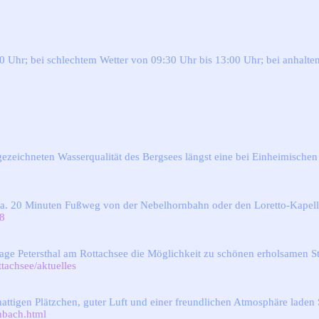
0 Uhr; bei schlechtem Wetter von 09:30 Uhr bis 13:00 Uhr; bei anhalt
eichneten Wasserqualität des Bergsees längst eine bei Einheimischen 
Ca. 20 Minuten Fußweg von der Nebelhornbahn oder den Loretto-Kapell
38
anlage Petersthal am Rottachsee die Möglichkeit zu schönen erholsame
tachsee/aktuelles
ttigen Plätzchen, guter Luft und einer freundlichen Atmosphäre laden S
nbach.html