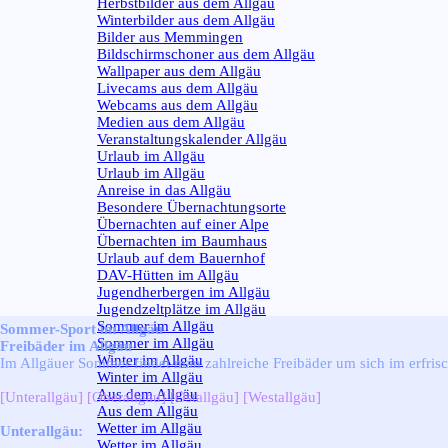
Herbstbilder aus dem Allgäu
Winterbilder aus dem Allgäu
Bilder aus Memmingen
Bildschirmschoner aus dem Allgäu
Wallpaper aus dem Allgäu
Livecams aus dem Allgäu
Webcams aus dem Allgäu
Medien aus dem Allgäu
Veranstaltungskalender Allgäu
Urlaub im Allgäu
▼
Urlaub im Allgäu
Anreise in das Allgäu
Besondere Übernachtungsorte
Übernachten auf einer Alpe
Übernachten im Baumhaus
Urlaub auf dem Bauernhof
DAV-Hütten im Allgäu
Jugendherbergen im Allgäu
Jugendzeltplätze im Allgäu
Sommer im Allgäu
▼
Sommer-Sport im Allgäu
Sommer im Allgäu
Freibäder im Allgäu
Winter im Allgäu
▼
Im Allgäuer Sommer findet man zahlreiche Freibäder um sich im erf
Winter im Allgäu
Aus dem Allgäu
▼
[Unterallgäu]
[Oberallgäu]
[Ostallgäu]
[Westallgäu]
Aus dem Allgäu
Wetter im Allgäu
▼
Unterallgäu:
Wetter im Allgäu