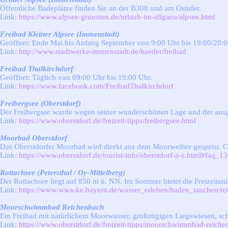
Öffentliche Badeplätze finden Sie an der B308 und am Ostufer.
Link:
https://www.alpsee-gruenten.de/urlaub-im-allgaeu/alpsee.html
Freibad Kleiner Alpsee (Immenstadt)
Geöffnet: Ende Mai bis Anfang September von 9:00 Uhr bis 19:00/20:0
Link:
http://www.stadtwerke-immenstadt.de/baeder/freibad
Freibad Thalkirchdorf
Geöffnet: Täglich von 09:00 Uhr bis 19:00 Uhr.
Link:
https://www.facebook.com/FreibadThalkirchdorf
Freibergsee (Oberstdorf)
Der Freibergsee wurde wegen seiner wunderschönen Lage und der ausgez
Link:
https://www.oberstdorf.de/freizeit-tipps/freibergsee.html
Moorbad Oberstdorf
Das Oberstdorfer Moorbad wird direkt aus dem Moorweiher gespeist. 
Link:
https://www.oberstdorf.de/tourist-info/oberstdorf-a-z.html#faq_1
Rottachsee (Petersthal / Oy-Mittelberg)
Der Rottachsee liegt auf 850 m ü. NN. Im Sommer bietet die Freizeit
Link:
https://www.wwa-ke.bayern.de/wasser_erleben/baden_tauchen/rot
Moorschwimmbad Reichenbach
Ein Freibad mit natürlichem Moorwasser, großzügigen Liegewiesen, scha
Link:
https://www.oberstdorf.de/freizeit-tipps/moorschwimmbad-reiche