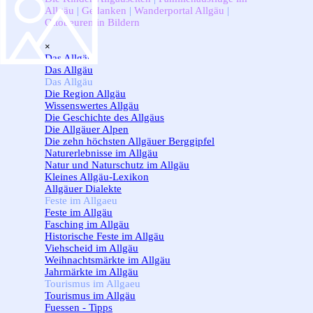
Allgäu
|
Gedanken
|
Wanderportal Allgäu
|
Ottobeuren in Bildern
Menü überspringen
×
Das Allgäu
▼
Das Allgäu
Das Allgäu
▼
Die Region Allgäu
Wissenswertes Allgäu
Die Geschichte des Allgäus
Die Allgäuer Alpen
Die zehn höchsten Allgäuer Berggipfel
Naturerlebnisse im Allgäu
Natur und Naturschutz im Allgäu
Kleines Allgäu-Lexikon
Allgäuer Dialekte
Feste im Allgaeu
▼
Feste im Allgäu
Fasching im Allgäu
Historische Feste im Allgäu
Viehscheid im Allgäu
Weihnachtsmärkte im Allgäu
Jahrmärkte im Allgäu
Tourismus im Allgaeu
▼
Tourismus im Allgäu
Fuessen - Tipps