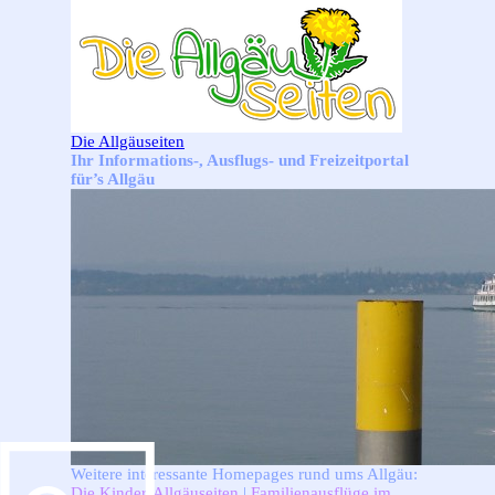
Direkt zum Seiteninhalt
Die Allgäuseiten
Ihr Informations-, Ausflugs- und Freizeitportal
für’s Allgäu
Weitere interessante Homepages rund ums Allgäu:
Die Kinder-Allgäuseiten
|
Familienausflüge im