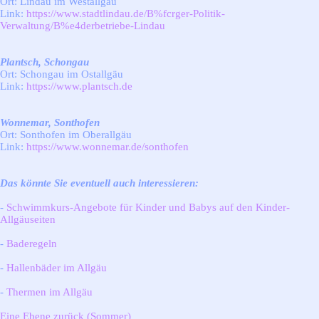
Ort: Lindau im Westallgäu
Link:
https://www.stadtlindau.de/B%fcrger-Politik-
Verwaltung/B%e4derbetriebe-Lindau
Plantsch, Schongau
Ort: Schongau im Ostallgäu
Link:
https://www.plantsch.de
Wonnemar, Sonthofen
Ort: Sonthofen im Oberallgäu
Link:
https://www.wonnemar.de/sonthofen
Das könnte Sie eventuell auch interessieren:
-
Schwimmkurs-Angebote für Kinder und Babys auf den Kinder-
Allgäuseiten
-
Baderegeln
-
Hallenbäder im Allgäu
-
Thermen im Allgäu
Eine Ebene zurück (Sommer)