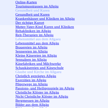
Online-Karten
Tourismusstrassen im Allgäu
Gesundheit und Kuren
▼
Gesundheit und Kuren
Krankenhäuser und Kliniken im Allgäu
Der richtige Kurort
Mutter-Vater-Kind Kuren und Kliniken
Rehakliniken im Allgäu
Reit-Therapien im Allgäu
Lebensmittel aus dem Allgaeu
▼
Lebensmittel aus dem Allgäu
Brauereien im Allgäu
Sennereien im Allgäu
Kleine Käsereien im Allgäu
Sennalpen im Allgäu
Käsefabriken und Milchwerke
Schaukäsereien und Käseschule
Glaube und Kirche im Allgaeu
▼
Christlich geprägtes Allgäu
Exerzitien im Allgäu
Pilgerwege im Allgäu
Passions- und Heiligenspiele im Allgäu
Christliche Klöster im Allgäu
Nicht Christliche Klöster im Allgäu
Bergmessen im Allgäu
Bilder aus dem Allgäu
▼