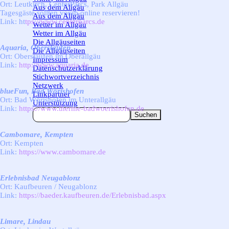
Ort: Leutkirch, CenterParcs, Park Allgäu
Aus dem Allgäu
▼
Tagesgäste sollten vorab online reservieren!
Aus dem Allgäu
Link:
ht
tps://www.centerparcs.de
Wetter im Allgäu
▼
Wetter im Allgäu
Die Allgäuseiten
▼
Aquaria, Oberstaufen
Die Allgäuseiten
Ort: Oberstaufen im Oberallgäu
Impressum
Link:
http://www.aquaria.de
Datenschutzerklärung
Stichwortverzeichnis
Netzwerk
blueFun, Bad Wörishofen
Linkpartner
Ort: Bad Wörishofen im Unterallgäu
Unterstützung
Link:
https://www.therme-badwoerishofen.de
Suchen
Cambomare, Kempten
Ort: Kempten
Link:
https://www.cambomare.de
Erlebnisbad Neugablonz
Ort: Kaufbeuren / Neugablonz
Link:
https://baeder.kaufbeuren.de/Erlebnisbad.aspx
Limare, Lindau