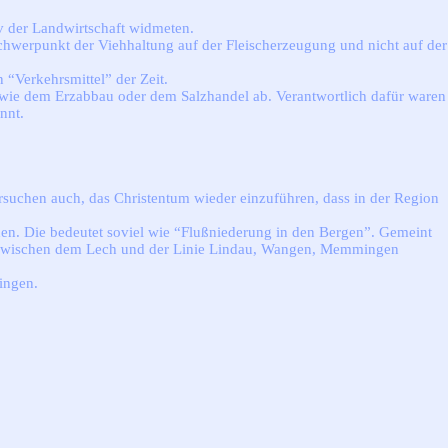
v der Landwirtschaft widmeten.
Schwerpunkt der Viehhaltung auf der Fleischerzeugung und nicht auf der
“Verkehrsmittel” der Zeit.
n wie dem Erzabbau oder dem Salzhandel ab. Verantwortlich dafür waren
nnt.
rsuchen auch, das Christentum wieder einzuführen, dass in der Region
chen. Die bedeutet soviel wie “Flußniederung in den Bergen”. Gemeint
on zwischen dem Lech und der Linie Lindau, Wangen, Memmingen
ingen.