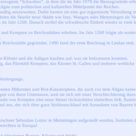
Herzogtum “Schwaben”, in dem die im Jahr 1079 die Herzogswürde erhi
lgäu zum politischen und kulturellen Mittelpunkt des Reiches.
nmäßig auszuweiten. Dafür bauten sie eine gut organisierte Verwaltung mi
ndeten die Staufer neue Städte wie Isny, Wangen oder Memmingen als V
 im Jahr 1268. Danach zerfiel die schwäbische Einheit wieder in viele 
nd Kempten zu Reichsstädten erhoben. Im Jahr 1268 folgte als weitere 
.
ichsstädte gegründet. 1496 fand der erste Reichstag in Lindau statt. 
ie Klöster und die Adligen kauften auf, was sie bekommen konnten.
, das Fürststift Kempten, das Kloster St. Gallen und mehrere weltliche 
 Niedergangs.
erenden Mißernten und Pest-Katastrophen, die auch vor dem Allgäu kein
 von ihren Untertanen, weil sie sich mit einer Verschlechterung ihres
tabt von Kempten eine neue Steuer rücksichtslos eintreiben ließ, flamm
and aus, der sich über ganz Süddeutschland mit Ausnahme von Bayern 
hner Sebastian Lotzer in Memmingen aufgestellt wurden, forderten die B
enrechten in Europa!
d plünderten Burgen, Klöster und Städte.