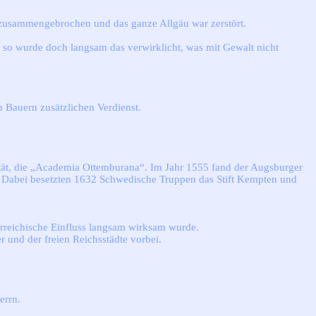
 zusammengebrochen und das ganze Allgäu war zerstört.
d so wurde doch langsam das verwirklicht, was mit Gewalt nicht
n Bauern zusätzlichen Verdienst.
tät, die „Academia Ottemburana“. Im Jahr 1555 fand der Augsburger
äu. Dabei besetzten 1632 Schwedische Truppen das Stift Kempten und
erreichische Einfluss langsam wirksam wurde.
 und der freien Reichsstädte vorbei.
errn.