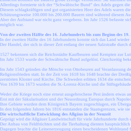
Allerdings formierte sich der “Schwäbische Bund” des Adels gegen die
Diesem schlagkräftigen und gut organisierten Heer des Adels waren d
Schätzungsweise 100.000 bis 200.000 Bauern sind während diesem A
Aber der Aufstand war nicht ganz vergebens. Im Jahr 1526 befasste sic
möglich war.
Von der zweiten Hälfte des 16. Jahrhunderts bis zum Beginn des 19.
In der zweiten Hälfte des 16 Jahrhunderts konnte sich das Land wieder 
Der Handel, der sich in dieser Zeit entlang der neuen Salzstraße durch
1527 bekennen sich die Reichsstädte Kaufbeuren und Kempten zur Lut
Im Jahr 1533 wurde der Schwäbische Bund aufgelöst. Gleichzeitig bek
Im Jahr 1543 gründen die Mönche von Ottobeuren auf Veranlassung de
Religionsfrieden statt. In der Zeit von 1618 bis 1648 brachte der Dre
zerstörten Kloster und Kirche. Die Schweden erlitten 1634 die entschei
Von 1639 bis 1673 wurden die St.-Lorenz-Kirche und die Stiftsgebäud
Weder die Kriege noch eine erneut ausgebrochene Pest ändern etwas an
Erst mit der Säkularisation und der Neuordnung Europas durch Napoleon 
Ihre Gebiete wurden dem Königreich Bayern zugeschlagen, ein Übergang
In den folgenden Jahren bis 1816 entstanden die Staatsgrenzen, wie sie 
Die wirtschaftliche Entwicklung des Allgäus in der Neuzeit
Geprägt wird die Allgäuer Landwirtschaft für viele Jahrhunderte durc
Der Anbau von Feldfrüchten und die Tierhaltung dienten hauptsächlich
Dagegen brachte die Leinenerzeugung einen bescheidenen Wohlstand f