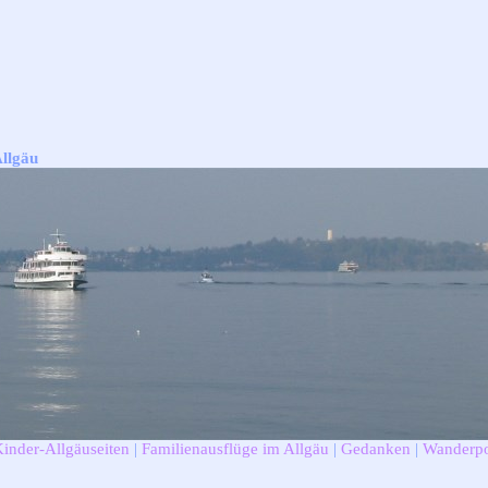
Allgäu
Kinder-Allgäuseiten
|
Familienausflüge im Allgäu
|
Gedanken
|
Wanderpo