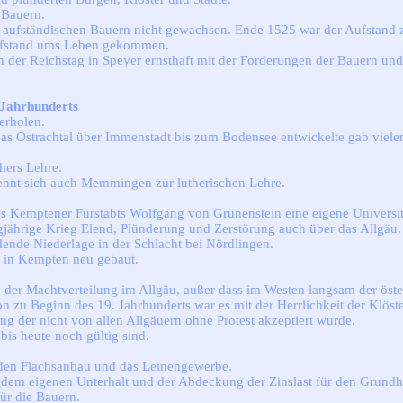
 Bauern.
ie aufständischen Bauern nicht gewachsen. Ende 1525 war der Aufstand
ufstand ums Leben gekommen.
h der Reichstag in Speyer ernsthaft mit der Forderungen der Bauern un
 Jahrhunderts
erholen.
 das Ostrachtal über Immenstadt bis zum Bodensee entwickelte gab viele
hers Lehre.
ennt sich auch Memmingen zur lutherischen Lehre.
s Kemptener Fürstabts Wolfgang von Grünenstein eine eigene Universi
ißigjährige Krieg Elend, Plünderung und Zerstörung auch über das Allg
dende Niederlage in der Schlacht bei Nördlingen.
e in Kempten neu gebaut.
 der Machtverteilung im Allgäu, außer dass im Westen langsam der öst
zu Beginn des 19. Jahrhunderts war es mit der Herrlichkeit der Klöster
 der nicht von allen Allgäuern ohne Protest akzeptiert wurde.
bis heute noch gültig sind.
h den Flachsanbau und das Leinengewerbe.
 dem eigenen Unterhalt und der Abdeckung der Zinslast für den Grundh
ür die Bauern.