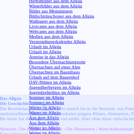
Herbstbilder aus dem Allgäu
Winterbilder aus dem Allgäu
Bilder aus Memmingen
Bildschirmschoner aus dem Allgäu
Wallpaper aus dem Allgäu
Livecams aus dem Allgäu
Webcams aus dem Allgäu
Medien aus dem Allgäu
Veranstaltungskalender Allgäu
Urlaub im Allgäu
▼
Urlaub im Allgäu
Anreise in das Allgäu
Besondere Übernachtungsorte
Übernachten auf einer Alpe
Übernachten im Baumhaus
Urlaub auf dem Bauernhof
DAV-Hütten im Allgäu
Jugendherbergen im Allgäu
Jugendzeltplätze im Allgäu
Sommer im Allgäu
▼
Das Allgäu
Sommer im Allgäu
Die Geschichte des Allgäus
Winter im Allgäu
▼
Die Besiedelung des Allgäus reicht zurück bis in die Steinzeit, was Fu
Winter im Allgäu
zurückzuführen. In vielen Jahrhunderten prägten Römer, Alemannen, Fra
Aus dem Allgäu
▼
Bis heute hat die Region Allgäu viel erlebt. Aber ohne diese vielschich
Aus dem Allgäu
Wetter im Allgäu
▼
Steinzeit
|
Die Kelten
|
Die Römer
|
Die Alemannen
|
Wirtschaftsstruktur
Wetter im Allgäu