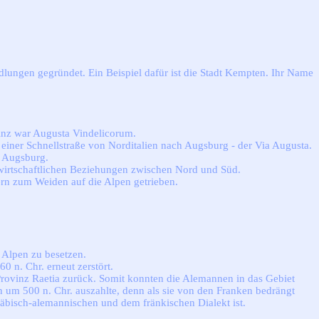
edlungen gegründet. Ein Beispiel dafür ist die Stadt Kempten. Ihr Name
vinz war Augusta Vindelicorum.
einer Schnellstraße von Norditalien nach Augsburg - der Via Augusta.
h Augsburg.
d wirtschaftlichen Beziehungen zwischen Nord und Süd.
ern zum Weiden auf die Alpen getrieben.
 Alpen zu besetzen.
n. Chr. erneut zerstört.
Provinz Raetia zurück. Somit konnten die Alemannen in das Gebiet
 um 500 n. Chr. auszahlte, denn als sie von den Franken bedrängt
wäbisch-alemannischen und dem fränkischen Dialekt ist.