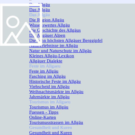
Das Allgäu
▼
Das Allgäu
Das Allgäu
▼
Die Region Allgäu
Wissenswertes Allgäu
Die Geschichte des Allgäus
Die Allgäuer Alpen
Die zehn höchsten Allgäuer Berggipfel
Naturerlebnisse im Allgäu
Natur und Naturschutz im Allgäu
Kleines Allgäu-Lexikon
Allgäuer Dialekte
Feste im Allgaeu
▼
Feste im Allgäu
Fasching im Allgäu
Historische Feste im Allgäu
Viehscheid im Allgäu
Weihnachtsmärkte im Allgäu
Jahrmärkte im Allgäu
Tourismus im Allgaeu
▼
Tourismus im Allgäu
Fuessen - Tipps
Online-Karten
Tourismusstrassen im Allgäu
Gesundheit und Kuren
▼
Gesundheit und Kuren