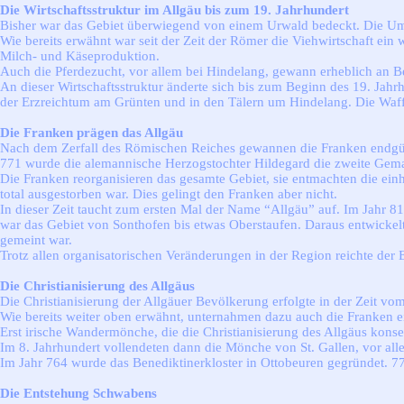
Die Wirtschaftsstruktur im Allgäu bis zum 19. Jahrhundert
Bisher war das Gebiet überwiegend von einem Urwald bedeckt. Die Umw
Wie bereits erwähnt war seit der Zeit der Römer die Viehwirtschaft ei
Milch- und Käseproduktion.
Auch die Pferdezucht, vor allem bei Hindelang, gewann erheblich an Be
An dieser Wirtschaftsstruktur änderte sich bis zum Beginn des 19. Ja
der Erzreichtum am Grünten und in den Tälern um Hindelang. Die Waff
Die Franken prägen das Allgäu
Nach dem Zerfall des Römischen Reiches gewannen die Franken endgül
771 wurde die alemannische Herzogstochter Hildegard die zweite Gema
Die Franken reorganisieren das gesamte Gebiet, sie entmachten die ein
total ausgestorben war. Dies gelingt den Franken aber nicht.
In dieser Zeit taucht zum ersten Mal der Name “Allgäu” auf. Im Jahr 8
war das Gebiet von Sonthofen bis etwas Oberstaufen. Daraus entwick
gemeint war.
Trotz allen organisatorischen Veränderungen in der Region reichte der
Die Christianisierung des Allgäus
Die Christianisierung der Allgäuer Bevölkerung erfolgte in der Zeit vom
Wie bereits weiter oben erwähnt, unternahmen dazu auch die Franken e
Erst irische Wandermönche, die die Christianisierung des Allgäus konse
Im 8. Jahrhundert vollendeten dann die Mönche von St. Gallen, vor a
Im Jahr 764 wurde das Benediktinerkloster in Ottobeuren gegründet. 
Die Entstehung Schwabens