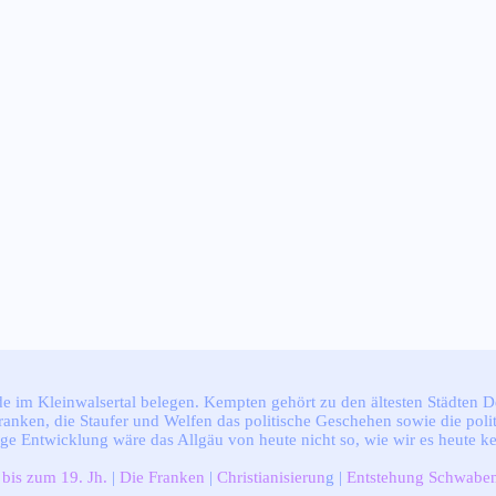
nde im Kleinwalsertal belegen. Kempten gehört zu den ältesten Städten D
nken, die Staufer und Welfen das politische Geschehen sowie die polit
tige Entwicklung wäre das Allgäu von heute nicht so, wie wir es heute ke
 bis zum 19. Jh.
|
Die Franken
|
Christianisierun
g |
Entstehung Schwabe