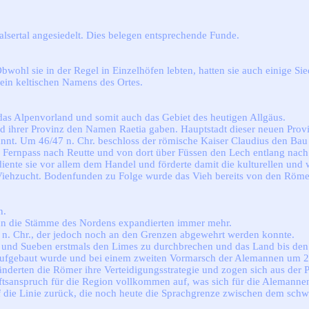
alsertal angesiedelt. Dies belegen entsprechende Funde.
bwohl sie in der Regel in Einzelhöfen lebten, hatten sie auch einige Si
rein keltischen Namens des Ortes.
das Alpenvorland und somit auch das Gebiet des heutigen Allgäus.
nd ihrer Provinz den Namen Raetia gaben. Hauptstadt dieser neuen Pro
nnt. Um 46/47 n. Chr. beschloss der römische Kaiser Claudius den Bau 
n Fernpass nach Reutte und von dort über Füssen den Lech entlang nac
diente sie vor allem dem Handel und förderte damit die kulturellen un
ie Viehzucht. Bodenfunden zu Folge wurde das Vieh bereits von den Röm
n.
enn die Stämme des Nordens expandierten immer mehr.
 n. Chr., der jedoch noch an den Grenzen abgewehrt werden konnte.
 und Sueben erstmals den Limes zu durchbrechen und das Land bis den
ufgebaut wurde und bei einem zweiten Vormarsch der Alemannen um 260 
nderten die Römer ihre Verteidigungsstrategie und zogen sich aus der 
ftsanspruch für die Region vollkommen auf, was sich für die Alemannen
uf die Linie zurück, die noch heute die Sprachgrenze zwischen dem sch