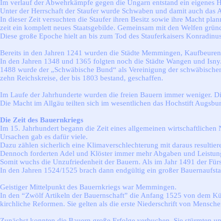
Im verlauf der Abwehrkämpfe gegen die Ungarn entstand ein eigenes 
Unter der Herrschaft der Staufer wurde Schwaben und damit auch das Al
In dieser Zeit versuchten die Staufer ihren Besitz sowie ihre Macht pla
zeit ein komplett neues Staatsgebilde. Gemeinsam mit den Welfen grü
Diese große Epoche hielt an bis zum Tod des Stauferkaisers Konradinus
Bereits in den Jahren 1241 wurden die Städte Memmingen, Kaufbeuren u
In den Jahren 1348 und 1365 folgten noch die Städte Wangen und Isny
1488 wurde der „Schwäbische Bund“ als Vereinigung der schwäbischen Re
zehn Reichskreise, der bis 1803 bestand, geschaffen.
Im Laufe der Jahrhunderte wurden die freien Bauern immer weniger. D
Die Macht im Allgäu teilten sich im wesentlichen das Hochstift Augsburg
Die Zeit des Bauernkriegs
Im 15. Jahrhundert begann die Zeit eines allgemeinen wirtschaftlichen
Ursachen gab es dafür viele.
Dazu zählen sicherlich eine Klimaverschlechterung mit daraus resulti
Dennoch forderten Adel und Klöster immer mehr Abgaben und Leistungen
Somit wuchs die Unzufriedenheit der Bauern. Als im Jahr 1491 der Fürs
In den Jahren 1524/1525 brach dann endgültig ein großer Bauernaufst
Geistiger Mittelpunkt des Bauernkriegs war Memmingen.
In den “Zwölf Artikeln der Bauernschaft” die Anfang 1525 von dem Kürsc
kirchliche Reformen. Sie gelten als die erste Niederschrift von Mensch
Zunächst konnten die Bauern große Erfolge verbuchen. Sie stürmten un