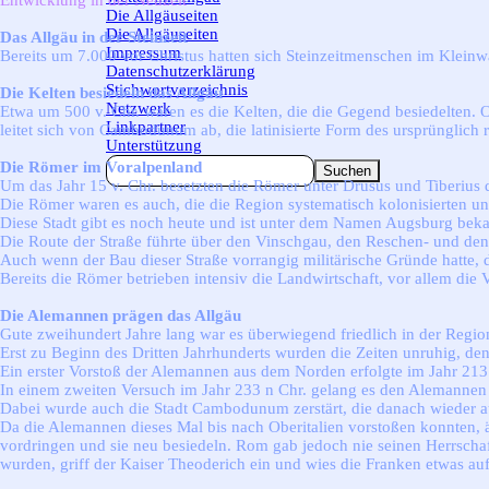
Entwicklung in der Neuzeit
Die Allgäuseiten
▼
Die Allgäuseiten
Das Allgäu in der Steinzeit
Impressum
Bereits um 7.000 vor Christus hatten sich Steinzeitmenschen im Kleinw
Datenschutzerklärung
Stichwortverzeichnis
Die Kelten besiedeln das Allgäu
Netzwerk
Etwa um 500 v. Chr. waren es die Kelten, die die Gegend besiedelten. O
Linkpartner
leitet sich von Cambodunum ab, die latinisierte Form des ursprünglich 
Unterstützung
Die Römer im Voralpenland
Suchen
Um das Jahr 15 v. Chr. besetzten die Römer unter Drusus und Tiberius 
Die Römer waren es auch, die die Region systematisch kolonisierten u
Diese Stadt gibt es noch heute und ist unter dem Namen Augsburg beka
Die Route der Straße führte über den Vinschgau, den Reschen- und de
Auch wenn der Bau dieser Straße vorrangig militärische Gründe hatte, 
Bereits die Römer betrieben intensiv die Landwirtschaft, vor allem d
Die Alemannen prägen das Allgäu
Gute zweihundert Jahre lang war es überwiegend friedlich in der Regio
Erst zu Beginn des Dritten Jahrhunderts wurden die Zeiten unruhig, d
Ein erster Vorstoß der Alemannen aus dem Norden erfolgte im Jahr 213
In einem zweiten Versuch im Jahr 233 n Chr. gelang es den Alemannen
Dabei wurde auch die Stadt Cambodunum zerstärt, die danach wieder a
Da die Alemannen dieses Mal bis nach Oberitalien vorstoßen konnten, ä
vordringen und sie neu besiedeln. Rom gab jedoch nie seinen Herrscha
wurden, griff der Kaiser Theoderich ein und wies die Franken etwas a