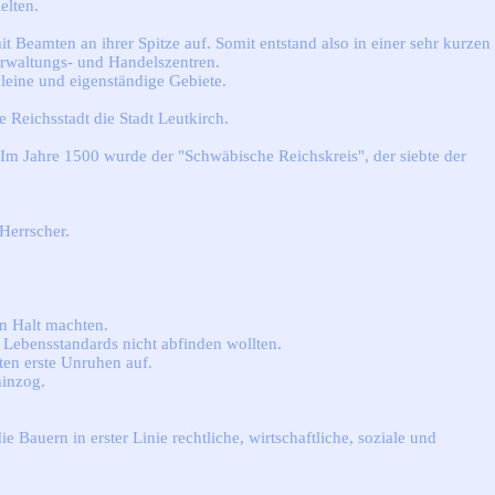
elten.
t Beamten an ihrer Spitze auf. Somit entstand also in einer sehr kurzen
erwaltungs- und Handelszentren.
kleine und eigenständige Gebiete.
Reichsstadt die Stadt Leutkirch.
Im Jahre 1500 wurde der "Schwäbische Reichskreis", der siebte der
Herrscher.
en Halt machten.
 Lebensstandards nicht abfinden wollten.
ten erste Unruhen auf.
hinzog.
auern in erster Linie rechtliche, wirtschaftliche, soziale und