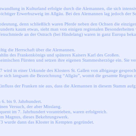
andlung in Kulturland erfolgte durch die Alemannen, die sich intensi
n wichtiger Erwerbszweig im Allgäu. Bei den Alemannen lag jedoch der 
deutung, denn schließlich waren Pferde neben den Ochsen die einzigen 
hrhunderts kaum etwas, sieht man von einigen regionalen Besonderheite
enschmiede an der Ostrach (bei Hindelang) waren in ganz Europa beka
tig die Herrschaft über die Alemannen.
hlin des Frankenkönigs und späteren Kaisers Karl des Großen.
heimischen Fürsten und setzen ihre eigenen Stammesherzöge ein. Sie ve
17 wird in einer Urkunde des Klosters St. Gallen von albigauge gespro
elte sich langsam die Bezeichnung “Allgäu”, womit die gesamte Regi
 Einfluss der Franken nie aus, dass die Alemannen in diesem Stamm aufg
 6. bis 9. Jahrhundert.
inen Versuch, der aber Misslang.
quent im 7. Jahrhundert vorantrieben, waren erfolgreich.
llem Magnus, dieses Bekehrungswerk.
773 wurde dann das Kloster in Kempten gegründet.