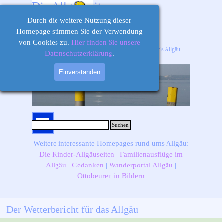
Direkt zum Seiteninhalt
Die Allgäuseiten
Durch die weitere Nutzung dieser
Homepage stimmen Sie der Verwendung
von Cookies zu.
Hier finden Sie unsere
Ihr Informations-, Ausflugs- und Freizeitportal für’s Allgäu
Datenschutzerklärung
.
Einverstanden
Menü überspringen
Suchen
Weitere interessante Homepages rund ums Allgäu:
Die Kinder-Allgäuseiten
|
Familienausflüge im
Allgäu
|
Gedanken
|
Wanderportal Allgäu
|
Ottobeuren in Bildern
Der Wetterbericht für das Allgäu