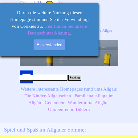
Direkt zum Seiteninhalt
Die Allgäuseiten
Durch die weitere Nutzung dieser
Homepage stimmen Sie der Verwendung
von Cookies zu.
Hier finden Sie unsere
Ihr Informations-, Ausflugs- und Freizeitportal für’s Allgäu
Datenschutzerklärung
.
Einverstanden
Menü überspringen
Suchen
Weitere interessante Homepages rund ums Allgäu:
Die Kinder-Allgäuseiten
|
Familienausflüge im
Allgäu
|
Gedanken
|
Wanderportal Allgäu
|
Ottobeuren in Bildern
Spiel und Spaß im Allgäuer Sommer