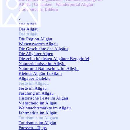
Allgäu
|
Gedanken
|
Wanderportal Allgäu
|
Ottobeuren in Bildern
Menü überspringen
×
Das Allgäu
▼
Das Allgäu
Das Allgäu
▼
Die Region Allgäu
Wissenswertes Allgäu
Die Geschichte des Allgäus
Die Allgäuer Alpen
Die zehn höchsten Allgäuer Berggipfel
Naturerlebnisse im Allgäu
Natur und Naturschutz im Allgäu
Kleines Allgäu-Lexikon
Allgäuer Dialekte
Feste im Allgaeu
▼
Feste im Allgäu
Fasching im Allgäu
Historische Feste im Allgäu
Viehscheid im Allgäu
Weihnachtsmärkte im Allgäu
Jahrmärkte im Allgäu
Tourismus im Allgaeu
▼
Tourismus im Allgäu
Fuessen - Tipps