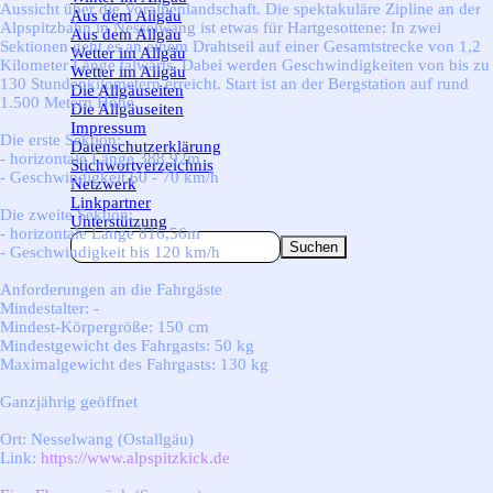
Aussicht über die Voralpenlandschaft. Die spektakuläre Zipline an der
Aus dem Allgäu
▼
Alpspitzbahn in Nesselwang ist etwas für Hartgesottene: In zwei
Aus dem Allgäu
Sektionen geht es an einem Drahtseil auf einer Gesamtstrecke von 1,2
Wetter im Allgäu
▼
Kilometer Länge talwärts. Dabei werden Geschwindigkeiten von bis zu
Wetter im Allgäu
130 Stundenkilometern erreicht. Start ist an der Bergstation auf rund
Die Allgäuseiten
▼
1.500 Metern Höhe.
Die Allgäuseiten
Impressum
Die erste Sektion:
Datenschutzerklärung
- horizontale Länge 388,92m
Stichwortverzeichnis
- Geschwindigkeit 60 - 70 km/h
Netzwerk
Linkpartner
Die zweite Sektion:
Unterstützung
- horizontale Länge 816,56m
Suchen
- Geschwindigkeit bis 120 km/h
Anforderungen an die Fahrgäste
Mindestalter: -
Mindest-Körpergröße: 150 cm
Mindestgewicht des Fahrgasts: 50 kg
Maximalgewicht des Fahrgasts: 130 kg
Ganzjährig geöffnet
Ort: Nesselwang (Ostallgäu)
Link:
https://www.alpspitzkick.de