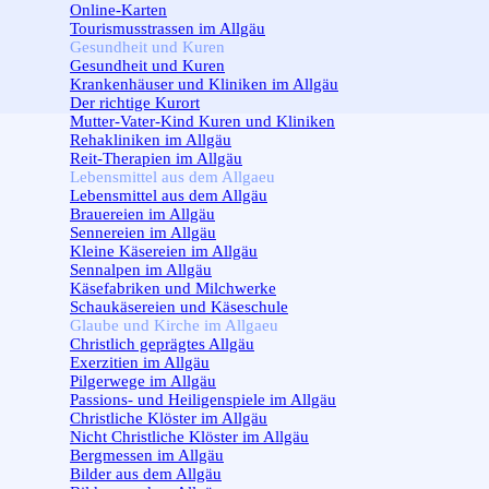
Online-Karten
Tourismusstrassen im Allgäu
Gesundheit und Kuren
▼
Gesundheit und Kuren
Krankenhäuser und Kliniken im Allgäu
Der richtige Kurort
Mutter-Vater-Kind Kuren und Kliniken
Rehakliniken im Allgäu
Reit-Therapien im Allgäu
Lebensmittel aus dem Allgaeu
▼
Lebensmittel aus dem Allgäu
Brauereien im Allgäu
Sennereien im Allgäu
Kleine Käsereien im Allgäu
Sennalpen im Allgäu
Käsefabriken und Milchwerke
Schaukäsereien und Käseschule
Glaube und Kirche im Allgaeu
▼
Christlich geprägtes Allgäu
Exerzitien im Allgäu
Pilgerwege im Allgäu
Passions- und Heiligenspiele im Allgäu
Christliche Klöster im Allgäu
Nicht Christliche Klöster im Allgäu
Bergmessen im Allgäu
Bilder aus dem Allgäu
▼