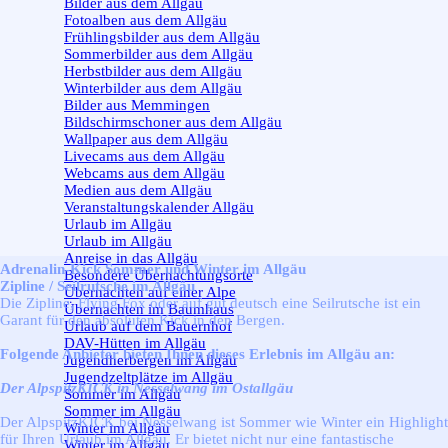
Bilder aus dem Allgäu
Fotoalben aus dem Allgäu
Frühlingsbilder aus dem Allgäu
Sommerbilder aus dem Allgäu
Herbstbilder aus dem Allgäu
Winterbilder aus dem Allgäu
Bilder aus Memmingen
Bildschirmschoner aus dem Allgäu
Wallpaper aus dem Allgäu
Livecams aus dem Allgäu
Webcams aus dem Allgäu
Medien aus dem Allgäu
Veranstaltungskalender Allgäu
Urlaub im Allgäu
▼
Urlaub im Allgäu
Anreise in das Allgäu
Adrenalin-Kick Sommer und Winter im Allgäu
Besondere Übernachtungsorte
Zipline / Seilrutsche im Allgäu
Übernachten auf einer Alpe
Die Zipline, Flying Fox oder auf gut deutsch eine Seilrutsche ist ein
Übernachten im Baumhaus
Garant für den absoluten Kick in den Bergen.
Urlaub auf dem Bauernhof
DAV-Hütten im Allgäu
Folgende Anbieter bieten Ihnen dieses Erlebnis im Allgäu an:
Jugendherbergen im Allgäu
Jugendzeltplätze im Allgäu
Der AlpspitzKICK in Nesselwang im Ostallgäu
Sommer im Allgäu
▼
Sommer im Allgäu
Der AlpspitzKICK bei Nesselwang ist Sommer wie Winter ein Highlight
Winter im Allgäu
▼
für Ihren Urlaub im Allgäu. Er bietet nicht nur eine fantastische
Winter im Allgäu