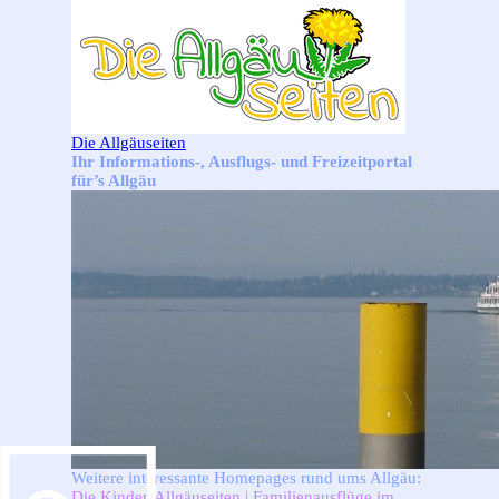
Direkt zum Seiteninhalt
Die Allgäuseiten
Ihr Informations-, Ausflugs- und Freizeitportal
für’s Allgäu
Weitere interessante Homepages rund ums Allgäu:
Die Kinder-Allgäuseiten
|
Familienausflüge im