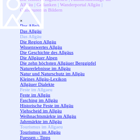
Allgäu
|
Gedanken
|
Wanderportal Allgäu
|
Ottobeuren in Bildern
Menü überspringen
×
Das Allgäu
▼
Das Allgäu
Das Allgäu
▼
Die Region Allgäu
Wissenswertes Allgäu
Die Geschichte des Allgäus
Die Allgäuer Alpen
Die zehn höchsten Allgäuer Berggipfel
Naturerlebnisse im Allgäu
Natur und Naturschutz im Allgäu
Kleines Allgäu-Lexikon
Allgäuer Dialekte
Feste im Allgaeu
▼
Feste im Allgäu
Fasching im Allgäu
Historische Feste im Allgäu
Viehscheid im Allgäu
Weihnachtsmärkte im Allgäu
Jahrmärkte im Allgäu
Tourismus im Allgaeu
▼
Tourismus im Allgäu
Fuessen - Tipps