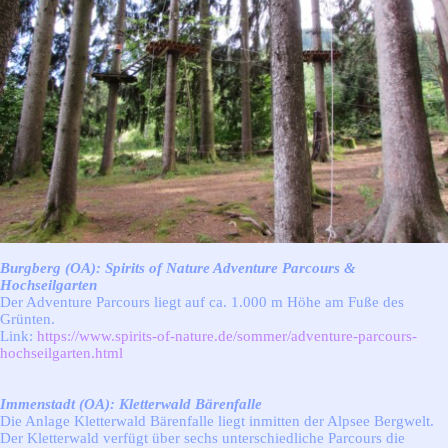
Aus dem Allgäu
▼
Aus dem Allgäu
Wetter im Allgäu
▼
Wetter im Allgäu
Die Allgäuseiten
▼
Die Allgäuseiten
Impressum
Datenschutzerklärung
Stichwortverzeichnis
Netzwerk
Linkpartner
Unterstützung
Suchen
Burgberg (OA): Spirits of Nature Adventure Parcours &
Hochseilgarten
Der Adventure Parcours liegt auf ca. 1.000 m Höhe am Fuße des
Grünten.
Link:
https://www.spirits-of-nature.de/sommer/adventure-parcours-
hochseilgarten.html
Immenstadt (OA): Kletterwald Bärenfalle
Die Anlage Kletterwald Bärenfalle liegt inmitten der Alpsee Bergwelt.
Der Kletterwald verfügt über sechs unterschiedliche Parcours die