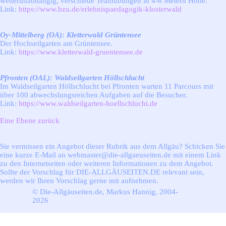
wetterunabhängig,
verschiede Teamübungen in 4-6 Metern Höhe.
Link:
https://www.bzu.de/erlebnispaedagogik-klosterwald
Oy-Mittelberg (OA): Kletterwald Grüntensee
Der Hochseilgarten am Grüntensee.
Link:
https://www.kletterwald-gruentensee.de
Pfronten (OAL): Waldseilgarten Höllschlucht
Im Waldseilgarten Höllschlucht bei Pfronten warten 11 Parcours mit
über 100 abwechslungsreichen Aufgaben auf die Besucher.
Link:
https://www.waldseilgarten-hoellschlucht.de
Eine Ebene zurück
Sie vermissen ein Angebot dieser Rubrik aus dem Allgäu? Schicken Sie
eine kurze E-Mail an webmaster@die-allgaeuseiten.de mit einem Link
zu den Internetseiten oder weiteren Informationen zu dem Angebot.
Sollte der Vorschlag für DIE-ALLGÄUSEITEN.DE relevant sein,
werden wir Ihren Vorschlag gerne mit aufnehmen.
© Die-Allgäuseiten.de, Markus Hannig, 2004-
2026
Zurück zum Seiteninhalt