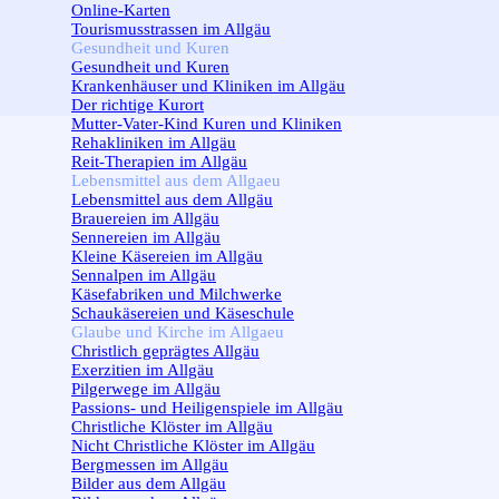
Online-Karten
Tourismusstrassen im Allgäu
Gesundheit und Kuren
▼
Gesundheit und Kuren
Krankenhäuser und Kliniken im Allgäu
Der richtige Kurort
Mutter-Vater-Kind Kuren und Kliniken
Rehakliniken im Allgäu
Reit-Therapien im Allgäu
Lebensmittel aus dem Allgaeu
▼
Lebensmittel aus dem Allgäu
Brauereien im Allgäu
Sennereien im Allgäu
Kleine Käsereien im Allgäu
Sennalpen im Allgäu
Käsefabriken und Milchwerke
Schaukäsereien und Käseschule
Glaube und Kirche im Allgaeu
▼
Christlich geprägtes Allgäu
Exerzitien im Allgäu
Pilgerwege im Allgäu
Passions- und Heiligenspiele im Allgäu
Christliche Klöster im Allgäu
Nicht Christliche Klöster im Allgäu
Bergmessen im Allgäu
Bilder aus dem Allgäu
▼