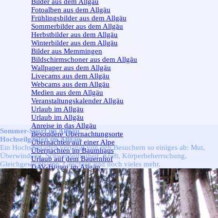
Bilder aus dem Allgäu
Fotoalben aus dem Allgäu
Frühlingsbilder aus dem Allgäu
Sommerbilder aus dem Allgäu
Herbstbilder aus dem Allgäu
Winterbilder aus dem Allgäu
Bilder aus Memmingen
Bildschirmschoner aus dem Allgäu
Wallpaper aus dem Allgäu
Livecams aus dem Allgäu
Webcams aus dem Allgäu
Medien aus dem Allgäu
Veranstaltungskalender Allgäu
Urlaub im Allgäu
▼
Urlaub im Allgäu
Anreise in das Allgäu
Sommer-Sport im Allgäu
Besondere Übernachtungsorte
Hochseilgärten im Allgäu
Übernachten auf einer Alpe
Ein Hochseilgarten verlangt von den Besuchern so einiges ab: Mut,
Übernachten im Baumhaus
Überwindung, Schwindelfreiheit, Kraft, Körperbeherrschung,
Urlaub auf dem Bauernhof
Gleichgewichtssinn, Geschick und noch vieles mehr.
DAV-Hütten im Allgäu
Jugendherbergen im Allgäu
Jugendzeltplätze im Allgäu
Sommer im Allgäu
▼
Sommer im Allgäu
Winter im Allgäu
▼
Winter im Allgäu