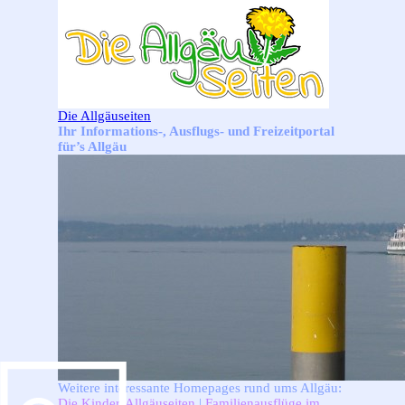
Direkt zum Seiteninhalt
Die Allgäuseiten
Ihr Informations-, Ausflugs- und Freizeitportal
für’s Allgäu
Weitere interessante Homepages rund ums Allgäu:
Die Kinder-Allgäuseiten
|
Familienausflüge im