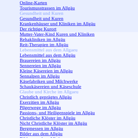
Online-Karten
Tourismusstrassen im Allgäu
Gesundheit und Kuren
▼
Gesundheit und Kuren
Krankenhäuser und Kliniken im Allgäu
Der richtige Kurort
Mutter-Vater-Kind Kuren und Kliniken
Rehakliniken im Allgäu
Reit-Therapien im Allgäu
Lebensmittel aus dem Allgaeu
▼
Lebensmittel aus dem Allgäu
Brauereien im Allgäu
Sennereien im Allgäu
Kleine Käsereien im Allgäu
Sennalpen im Allgäu
Käsefabriken und Milchwerke
Schaukäsereien und Käseschule
Glaube und Kirche im Allgaeu
▼
Christlich geprägtes Allgäu
Exerzitien im Allgäu
Pilgerwege im Allgäu
Passions- und Heiligenspiele im Allgäu
Christliche Klöster im Allgäu
Nicht Christliche Klöster im Allgäu
Bergmessen im Allgäu
Bilder aus dem Allgäu
▼