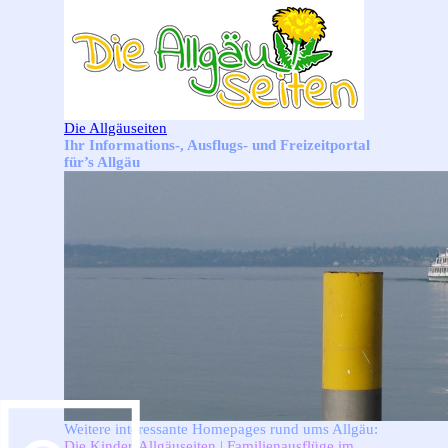
Direkt zum Seiteninhalt
Die Allgäuseiten
Ihr Informations-, Ausflugs- und Freizeitportal
für’s Allgäu
Weitere interessante Homepages rund ums Allgäu:
Die Kinder-Allgäuseiten
|
Familienausflüge im