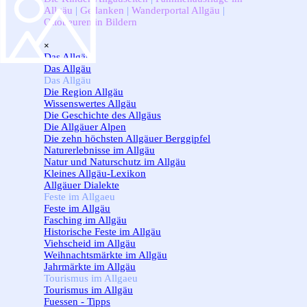
Allgäu
|
Gedanken
|
Wanderportal Allgäu
|
Ottobeuren in Bildern
Menü überspringen
×
Das Allgäu
▼
Das Allgäu
Das Allgäu
▼
Die Region Allgäu
Wissenswertes Allgäu
Die Geschichte des Allgäus
Die Allgäuer Alpen
Die zehn höchsten Allgäuer Berggipfel
Naturerlebnisse im Allgäu
Natur und Naturschutz im Allgäu
Kleines Allgäu-Lexikon
Allgäuer Dialekte
Feste im Allgaeu
▼
Feste im Allgäu
Fasching im Allgäu
Historische Feste im Allgäu
Viehscheid im Allgäu
Weihnachtsmärkte im Allgäu
Jahrmärkte im Allgäu
Tourismus im Allgaeu
▼
Tourismus im Allgäu
Fuessen - Tipps