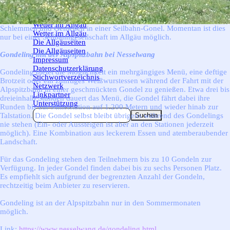
Aus dem Allgäu
▼
Aus dem Allgäu
Wetter im Allgäu
▼
Schlemmen und Genießen in einer Seilbahn-Gonel. Momentan ist dies
Wetter im Allgäu
nur bei einer Seilbahngesellschaft im Allgäu möglich.
Die Allgäuseiten
▼
Die Allgäuseiten
Gondeling mit der Alpspitzbahn bei Nesselwang
Impressum
Datenschutzerklärung
Gondeling bietet die Möglichkeit ein mehrgängiges Menü, eine deftige
Stichwortverzeichnis
Brotzeit oder ein zünftiges Weißwurstessen während der Fahrt mit der
Netzwerk
Alpspitzbahn in einer geschmückten Gondel zu genießen. Etwa drei bis
Linkpartner
dreieinhalb Stunden dauert das Menü, die Gondel fährt dabei ihre
Unterstützung
Runden bis zur Mittelstation auf 1.200 Metern und wieder hinab zur
Talstation. Die Gondel selbst bleibt übrigens während des Gondelings
Suchen
nie stehen (Ein- oder Aussteigen ist aber an den Stationen jederzeit
möglich). Eine Kombination aus leckerem Essen und atemberaubender
Landschaft.
Für das Gondeling stehen den Teilnehmern bis zu 10 Gondeln zur
Verfügung. In jeder Gondel finden dabei bis zu sechs Personen Platz.
Es empfiehlt sich aufgrund der begrenzten Anzahl der Gondeln,
rechtzeitig beim Anbieter zu reservieren.
Gondeling ist an der Alpspitzbahn nur in den Sommermonaten
möglich.
Link:
https://www.nesselwang.de/gondeling.html