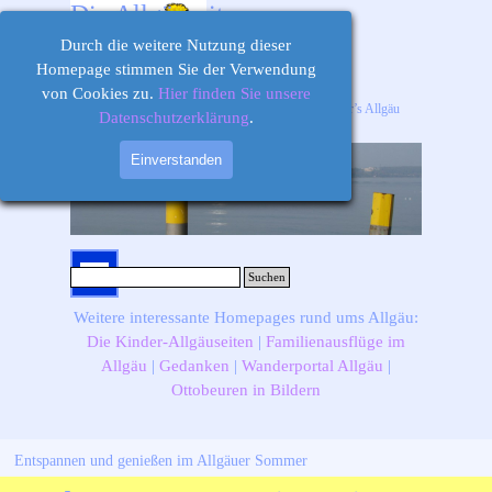
Direkt zum Seiteninhalt
Die Allgäuseiten
Durch die weitere Nutzung dieser
Homepage stimmen Sie der Verwendung
von Cookies zu.
Hier finden Sie unsere
Ihr Informations-, Ausflugs- und Freizeitportal für’s Allgäu
Datenschutzerklärung
.
Einverstanden
Menü überspringen
Suchen
Weitere interessante Homepages rund ums Allgäu:
Die Kinder-Allgäuseiten
|
Familienausflüge im
Allgäu
|
Gedanken
|
Wanderportal Allgäu
|
Ottobeuren in Bildern
Entspannen und genießen im Allgäuer Sommer