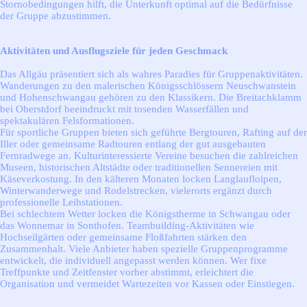
Stornobedingungen hilft, die Unterkunft optimal auf die Bedürfnisse
der Gruppe abzustimmen.
Aktivitäten und Ausflugsziele für jeden Geschmack
Das Allgäu präsentiert sich als wahres Paradies für Gruppenaktivitäten.
Wanderungen zu den malerischen Königsschlössern Neuschwanstein
und Hohenschwangau gehören zu den Klassikern. Die Breitachklamm
bei Oberstdorf beeindruckt mit tosenden Wasserfällen und
spektakulären Felsformationen.
Für sportliche Gruppen bieten sich geführte Bergtouren, Rafting auf der
Iller oder gemeinsame Radtouren entlang der gut ausgebauten
Fernradwege an. Kulturinteressierte Vereine besuchen die zahlreichen
Museen, historischen Altstädte oder traditionellen Sennereien mit
Käseverkostung. In den kälteren Monaten locken Langlaufloipen,
Winterwanderwege und Rodelstrecken, vielerorts ergänzt durch
professionelle Leihstationen.
Bei schlechtem Wetter locken die Königstherme in Schwangau oder
das Wonnemar in Sonthofen. Teambuilding-Aktivitäten wie
Hochseilgärten oder gemeinsame Floßfahrten stärken den
Zusammenhalt. Viele Anbieter haben spezielle Gruppenprogramme
entwickelt, die individuell angepasst werden können. Wer fixe
Treffpunkte und Zeitfenster vorher abstimmt, erleichtert die
Organisation und vermeidet Wartezeiten vor Kassen oder Einstiegen.