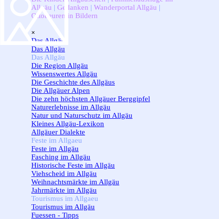
Allgäu
|
Gedanken
|
Wanderportal Allgäu
|
Ottobeuren in Bildern
Menü überspringen
×
Das Allgäu
▼
Das Allgäu
Das Allgäu
▼
Die Region Allgäu
Wissenswertes Allgäu
Die Geschichte des Allgäus
Die Allgäuer Alpen
Die zehn höchsten Allgäuer Berggipfel
Naturerlebnisse im Allgäu
Natur und Naturschutz im Allgäu
Kleines Allgäu-Lexikon
Allgäuer Dialekte
Feste im Allgaeu
▼
Feste im Allgäu
Fasching im Allgäu
Historische Feste im Allgäu
Viehscheid im Allgäu
Weihnachtsmärkte im Allgäu
Jahrmärkte im Allgäu
Tourismus im Allgaeu
▼
Tourismus im Allgäu
Fuessen - Tipps