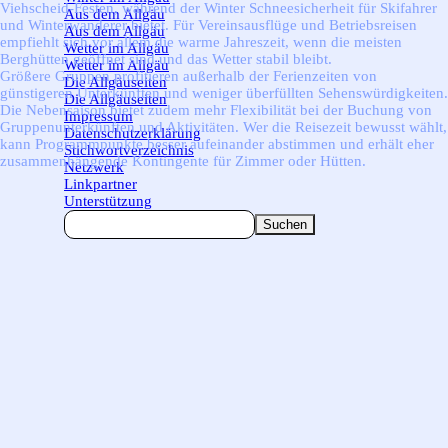
Viehscheid-Festen, während der Winter Schneesicherheit für Skifahrer
Aus dem Allgäu
▼
und Winterwanderer bietet. Für Vereinsausflüge und Betriebsreisen
Aus dem Allgäu
empfiehlt sich vor allem die warme Jahreszeit, wenn die meisten
Wetter im Allgäu
▼
Berghütten geöffnet sind und das Wetter stabil bleibt.
Wetter im Allgäu
Größere Gruppen profitieren außerhalb der Ferienzeiten von
Die Allgäuseiten
▼
günstigeren Unterkünften und weniger überfüllten Sehenswürdigkeiten.
Die Allgäuseiten
Die Nebensaison bietet zudem mehr Flexibilität bei der Buchung von
Impressum
Gruppenunterkünften und Aktivitäten. Wer die Reisezeit bewusst wählt,
Datenschutzerklärung
kann Programmpunkte besser aufeinander abstimmen und erhält eher
Stichwortverzeichnis
zusammenhängende Kontingente für Zimmer oder Hütten.
Netzwerk
Linkpartner
Unterstützung
Suchen