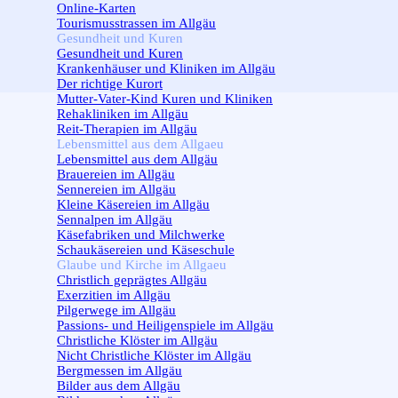
Online-Karten
Tourismusstrassen im Allgäu
Gesundheit und Kuren
▼
Gesundheit und Kuren
Krankenhäuser und Kliniken im Allgäu
Der richtige Kurort
Mutter-Vater-Kind Kuren und Kliniken
Rehakliniken im Allgäu
Reit-Therapien im Allgäu
Lebensmittel aus dem Allgaeu
▼
Lebensmittel aus dem Allgäu
Brauereien im Allgäu
Sennereien im Allgäu
Kleine Käsereien im Allgäu
Sennalpen im Allgäu
Käsefabriken und Milchwerke
Schaukäsereien und Käseschule
Glaube und Kirche im Allgaeu
▼
Christlich geprägtes Allgäu
Exerzitien im Allgäu
Pilgerwege im Allgäu
Passions- und Heiligenspiele im Allgäu
Christliche Klöster im Allgäu
Nicht Christliche Klöster im Allgäu
Bergmessen im Allgäu
Bilder aus dem Allgäu
▼