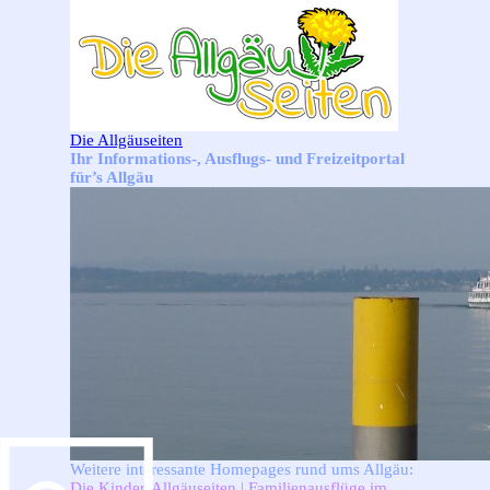
Direkt zum Seiteninhalt
Die Allgäuseiten
Ihr Informations-, Ausflugs- und Freizeitportal
für’s Allgäu
Weitere interessante Homepages rund ums Allgäu:
Die Kinder-Allgäuseiten
|
Familienausflüge im