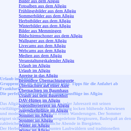
Bilder aus dem Allgäu
Fotoalben aus dem Allgäu
Frühlingsbilder aus dem Allgäu
Sommerbilder aus dem Allgäu
Herbstbilder aus dem Allgäu
Winterbilder aus dem Allgäu
Bilder aus Memmingen
Bildschirmschoner aus dem Allgäu
Wallpaper aus dem Allgäu
Livecams aus dem Allgäu
Webcams aus dem Allgäu
Medien aus dem Allgäu
Veranstaltungskalender Allgäu
Urlaub im Allgäu
▼
Urlaub im Allgäu
Anreise in das Allgäu
Urlaub im Allgäu
Besondere Übernachtungsorte
Gruppenreise ins Allgäu planen (inkl. Tipps für die Anfahrt ab
Übernachten auf einer Alpe
Frankfurt)
Übernachten im Baumhaus
Die perfekte Reisezeit für Gruppenausflüge ins Allgäu
Urlaub auf dem Bauernhof
DAV-Hütten im Allgäu
Das Allgäu begeistert Gruppen zu jeder Jahreszeit mit seinen
Jugendherbergen im Allgäu
vielfältigen Möglichkeiten. Im Frühling locken blühende Almwiesen
Jugendzeltplätze im Allgäu
und moderate Temperaturen zu ersten Wanderungen. Der Sommer
Sommer im Allgäu
▼
eignet sich hervorragend für ausgedehnte Bergtouren, Badespaß an den
Sommer im Allgäu
zahlreichen Seen und gemütliche Abende in Biergärten.
Winter im Allgäu
▼
Der Herbst verzaubert mit bunten Laubwäldern und traditionellen
Winter im Allgäu