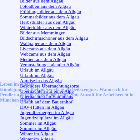
Bilder aus dem Allgäu
Fotoalben aus dem Allgäu
Frühlingsbilder aus dem Allgäu
Sommerbilder aus dem Allgäu
Herbstbilder aus dem Allgäu
Winterbilder aus dem Allgäu
Bilder aus Memmingen
Bildschirmschoner aus dem Allgäu
Wallpaper aus dem Allgäu
Livecams aus dem Allgäu
Webcams aus dem Allgäu
Medien aus dem Allgäu
Veranstaltungskalender Allgäu
Urlaub im Allgäu
▼
Urlaub im Allgäu
Anreise in das Allgäu
Leben im Allgäu
Besondere Übernachtungsorte
Kündigung, Aufhebungsvertrag, Arbeitszeugnis: Wann sich für
Übernachten auf einer Alpe
Pendler aus dem Allgäu der Gang zum Anwalt für Arbeitsrecht in
Übernachten im Baumhaus
München lohnt
Urlaub auf dem Bauernhof
DAV-Hütten im Allgäu
Jugendherbergen im Allgäu
Jugendzeltplätze im Allgäu
Sommer im Allgäu
▼
Sommer im Allgäu
Winter im Allgäu
▼
Winter im Allgäu