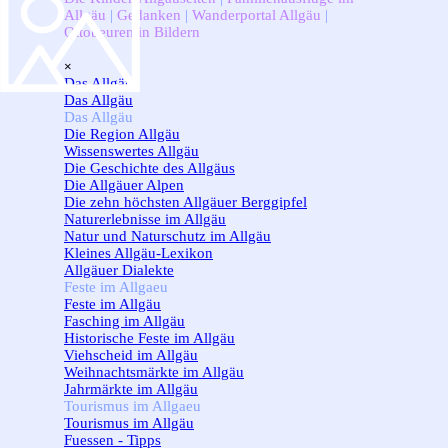
Allgäu
|
Gedanken
|
Wanderportal Allgäu
|
Ottobeuren in Bildern
Menü überspringen
×
Das Allgäu
▼
Das Allgäu
Das Allgäu
▼
Die Region Allgäu
Wissenswertes Allgäu
Die Geschichte des Allgäus
Die Allgäuer Alpen
Die zehn höchsten Allgäuer Berggipfel
Naturerlebnisse im Allgäu
Natur und Naturschutz im Allgäu
Kleines Allgäu-Lexikon
Allgäuer Dialekte
Feste im Allgaeu
▼
Feste im Allgäu
Fasching im Allgäu
Historische Feste im Allgäu
Viehscheid im Allgäu
Weihnachtsmärkte im Allgäu
Jahrmärkte im Allgäu
Tourismus im Allgaeu
▼
Tourismus im Allgäu
Fuessen - Tipps