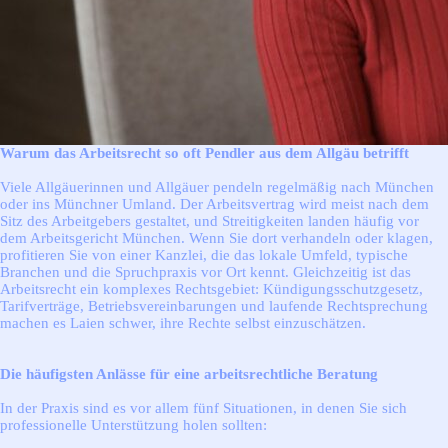
Warum das Arbeitsrecht so oft Pendler aus dem Allgäu betrifft
Viele Allgäuerinnen und Allgäuer pendeln regelmäßig nach München
oder ins Münchner Umland. Der Arbeitsvertrag wird meist nach dem
Sitz des Arbeitgebers gestaltet, und Streitigkeiten landen häufig vor
dem Arbeitsgericht München. Wenn Sie dort verhandeln oder klagen,
profitieren Sie von einer Kanzlei, die das lokale Umfeld, typische
Branchen und die Spruchpraxis vor Ort kennt. Gleichzeitig ist das
Arbeitsrecht ein komplexes Rechtsgebiet: Kündigungsschutzgesetz,
Tarifverträge, Betriebsvereinbarungen und laufende Rechtsprechung
machen es Laien schwer, ihre Rechte selbst einzuschätzen.
Die häufigsten Anlässe für eine arbeitsrechtliche Beratung
In der Praxis sind es vor allem fünf Situationen, in denen Sie sich
professionelle Unterstützung holen sollten: