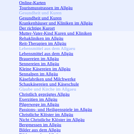
Online-Karten
Tourismusstrassen im Allgäu
Gesundheit und Kuren
▼
Gesundheit und Kuren
Krankenhäuser und Kliniken im Allgäu
Der richtige Kurort
Mutter-Vater-Kind Kuren und Kliniken
Rehakliniken im Allgäu
Reit-Therapien im Allgäu
Lebensmittel aus dem Allgaeu
▼
Lebensmittel aus dem Allgäu
Brauereien im Allgäu
Sennereien im Allgäu
Kleine Käsereien im Allgäu
Sennalpen im Allgäu
Käsefabriken und Milchwerke
Schaukäsereien und Käseschule
Glaube und Kirche im Allgaeu
▼
Christlich geprägtes Allgäu
Exerzitien im Allgäu
Pilgerwege im Allgäu
Passions- und Heiligenspiele im Allgäu
Christliche Klöster im Allgäu
Nicht Christliche Klöster im Allgäu
Bergmessen im Allgäu
Bilder aus dem Allgäu
▼