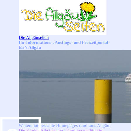
Direkt zum Seiteninhalt
Die Allgäuseiten
Ihr Informations-, Ausflugs- und Freizeitportal
für’s Allgäu
Weitere interessante Homepages rund ums Allgäu:
Die Kinder-Allgäuseiten
|
Familienausflüge im