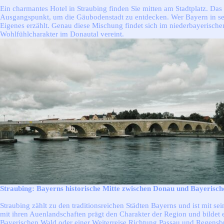
Ein charmantes Hotel in Straubing finden Sie mitten am Stadtplatz. Das
Ausgangspunkt, um die Gäubodenstadt zu entdecken. Wer Bayern in seine
Eigenes erzählt. Genau diese Mischung findet sich im niederbayerisch
Wohlfühlcharakter im Donautal vereint.
Straubing: Bayerns historische Mitte zwischen Donau und Bayerisc
Straubing zählt zu den traditionsreichen Städten Bayerns und ist mit s
mit ihren Auenlandschaften prägt den Charakter der Region und bildet 
Bayerischen Wald oder einer Weiterreise Richtung Passau und Regensb