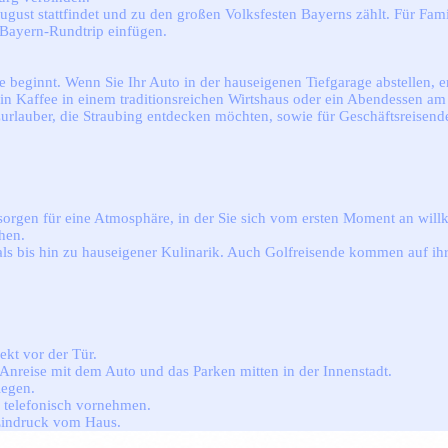
ugust stattfindet und zu den großen Volksfesten Bayerns zählt. Für Fami
n Bayern-Rundtrip einfügen.
e beginnt. Wenn Sie Ihr Auto in der hauseigenen Tiefgarage abstellen, e
in Kaffee in einem traditionsreichen Wirtshaus oder ein Abendessen am
urlauber, die Straubing entdecken möchten, sowie für Geschäftsreisend
sorgen für eine Atmosphäre, in der Sie sich vom ersten Moment an wil
hen.
 bis hin zu hauseigener Kulinarik. Auch Golfreisende kommen auf ihre
ekt vor der Tür.
 Anreise mit dem Auto und das Parken mitten in der Innenstadt.
iegen.
 telefonisch vornehmen.
 Eindruck vom Haus.