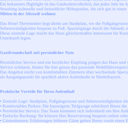
Ein bekanntes Highlight ist das Gäubodenvolksfest, das jedes Jahr im A
Straubing kulturelle und freizeitliche Höhepunkte, die sich gut in eine
Mitten in der Altstadt wohnen
Das Hotel Theresientor liegt direkt am Stadtplatz, wo die Fußgängerzon
Sehenswürdigkeiten bequem zu Fuß. Spaziergänge durch die Altstadt, e
Diese zentrale Lage macht das Haus gleichermaßen interessant für Kurz
Unterkunft legen.
Gastfreundschaft mit persönlicher Note
Persönlicher Service und ein herzlicher Empfang prägen das Haus und 
Service schätzen, finden Sie hier genau das passende Wohlfühlversprec
Das Angebot reicht von komfortablen Zimmern über wechselnde Specials
als Ausgangspunkt für sportlich aktive Aufenthalte in Niederbayern.
Praktische Vorteile für Ihren Aufenthalt
• Zentrale Lage: Stadtplatz, Fußgängerzone und Sehenswürdigkeiten dir
• Komfortables Parken: Die hauseigene Tiefgarage erleichtert Ihnen die
• Persönlicher Service: Das Team kümmert sich individuell um Ihre Anl
• Einfache Buchung: Sie können Ihre Reservierung bequem online oder
• Gästestimmen: Erfahrungen früherer Gäste geben Ihnen vorab einen