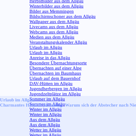
Herbstbilder aus dem Allgäu
Winterbilder aus dem Allgäu
Bilder aus Memmingen
Bildschirmschoner aus dem Allgäu
Wallpaper aus dem Allgäu
Livecams aus dem Allgäu
Webcams aus dem Allgäu
Medien aus dem Allgäu
Veranstaltungskalender Allgäu
Urlaub im Allgäu
▼
Urlaub im Allgäu
Anreise in das Allgäu
Besondere Übernachtungsorte
Übernachten auf einer Alpe
Übernachten im Baumhaus
Urlaub auf dem Bauernhof
DAV-Hütten im Allgäu
Jugendherbergen im Allgäu
Jugendzeltplätze im Allgäu
Sommer im Allgäu
▼
Urlaub im Allgäu
Sommer im Allgäu
Charmantes Hotel in Straubing: Warum sich der Abstecher nach Ni
Winter im Allgäu
▼
Winter im Allgäu
Aus dem Allgäu
▼
Aus dem Allgäu
Wetter im Allgäu
▼
Wetter im Allgäu