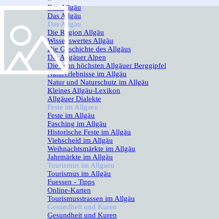
Das Allgäu
▼
Das Allgäu
Das Allgäu
▼
Die Region Allgäu
Wissenswertes Allgäu
Die Geschichte des Allgäus
Die Allgäuer Alpen
Die zehn höchsten Allgäuer Berggipfel
Naturerlebnisse im Allgäu
Natur und Naturschutz im Allgäu
Kleines Allgäu-Lexikon
Allgäuer Dialekte
Feste im Allgaeu
▼
Feste im Allgäu
Fasching im Allgäu
Historische Feste im Allgäu
Viehscheid im Allgäu
Weihnachtsmärkte im Allgäu
Jahrmärkte im Allgäu
Tourismus im Allgaeu
▼
Tourismus im Allgäu
Fuessen - Tipps
Online-Karten
Tourismusstrassen im Allgäu
Gesundheit und Kuren
▼
Gesundheit und Kuren