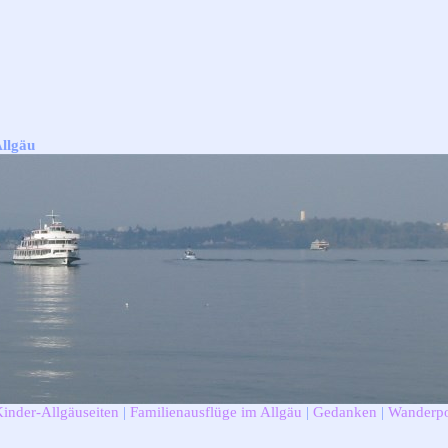
Allgäu
Kinder-Allgäuseiten
|
Familienausflüge im Allgäu
|
Gedanken
|
Wanderpo