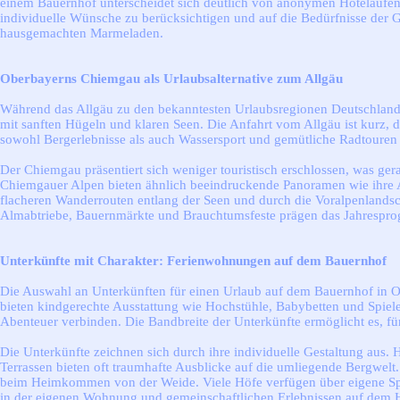
einem Bauernhof unterscheidet sich deutlich von anonymen Hotelaufenth
individuelle Wünsche zu berücksichtigen und auf die Bedürfnisse der Gä
hausgemachten Marmeladen.
Oberbayerns Chiemgau als Urlaubsalternative zum Allgäu
Während das Allgäu zu den bekanntesten Urlaubsregionen Deutschland
mit sanften Hügeln und klaren Seen. Die Anfahrt vom Allgäu ist kurz, d
sowohl Bergerlebnisse als auch Wassersport und gemütliche Radtouren 
Der Chiemgau präsentiert sich weniger touristisch erschlossen, was ger
Chiemgauer Alpen bieten ähnlich beeindruckende Panoramen wie ihre A
flacheren Wanderrouten entlang der Seen und durch die Voralpenlandscha
Almabtriebe, Bauernmärkte und Brauchtumsfeste prägen das Jahresprog
Unterkünfte mit Charakter: Ferienwohnungen auf dem Bauernhof
Die Auswahl an Unterkünften für einen Urlaub auf dem Bauernhof in Ob
bieten kindgerechte Ausstattung wie Hochstühle, Babybetten und Spiel
Abenteuer verbinden. Die Bandbreite der Unterkünfte ermöglicht es, f
Die Unterkünfte zeichnen sich durch ihre individuelle Gestaltung aus
Terrassen bieten oft traumhafte Ausblicke auf die umliegende Bergwe
beim Heimkommen von der Weide. Viele Höfe verfügen über eigene Spie
in der eigenen Wohnung und gemeinschaftlichen Erlebnissen auf dem Ho