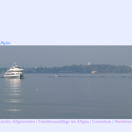
Allgäu
Kinder-Allgäuseiten
|
Familienausflüge im Allgäu
|
Gedanken
|
Wanderpo