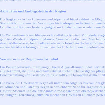
Aktivitäten und Ausflugsziele in der Region
Die Region zwischen Chiemsee und Alpenrand bietet zahlreiche Möglichk
Strandbäder rund um den See sorgen für Badespaß an heißen Sommertag
Familien mit Kindern bestens geeignet und bietet immer wieder neue Pe
Für Wanderfreunde erschließen sich vielfältige Routen: Von kinderwag
geübten Wanderern alpine Erlebnisse. Sommerrodelbahnen, Märchenpark
ihren Wellnessbereichen. Kulturinteressierte besuchen die historische
sorgen für Abwechslung und machen den Urlaub zu einem vielseitigen E
Warum sich der Regionswechsel lohnt
Ein Bauernhofurlaub im Chiemgau bietet Allgäu-Kennern neue Perspekti
zugutekommt, die Ruhe und Authentizität suchen. Die Gastgeber pflege
Bewirtschaftung und Gästebewirtung schafft eine besondere Authentizität
Die Preise für Unterkünfte liegen oft unter dem Allgäuer Niveau, bei g
ist. München und Salzburg liegen in erreichbarer Nähe für Tagesausfl
Gastfreundschaft und die entspannte Atmosphäre eines oberbayerischen
vielfältigen Freizeitmöglichkeiten macht den Chiemgau zu einem perfekt