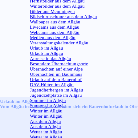
Herbstbilder aus dem Allgäu
Winterbilder aus dem Allgäu
Bilder aus Memmingen
Bildschirmschoner aus dem Allgäu
Wallpaper aus dem Allgäu
Livecams aus dem Allgäu
Webcams aus dem Allgäu
Medien aus dem Allgäu
Veranstaltungskalender Allgäu
Urlaub im Allgäu
▼
Urlaub im Allgäu
Anreise in das Allgäu
Besondere Übernachtungsorte
Übernachten auf einer Alpe
Übernachten im Baumhaus
Urlaub auf dem Bauernhof
DAV-Hütten im Allgäu
Jugendherbergen im Allgäu
Jugendzeltplätze im Allgäu
Sommer im Allgäu
▼
Urlaub im Allgäu
Sommer im Allgäu
Vom Allgäu ins Chiemgau? Warum sich ein Bauernhofurlaub in Obe
Winter im Allgäu
▼
Winter im Allgäu
Aus dem Allgäu
▼
Aus dem Allgäu
Wetter im Allgäu
▼
Wetter im Allgäu