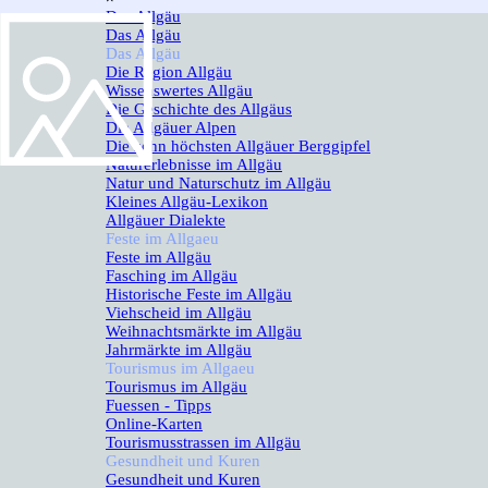
Das Allgäu
▼
Das Allgäu
Das Allgäu
▼
Die Region Allgäu
Wissenswertes Allgäu
Die Geschichte des Allgäus
Die Allgäuer Alpen
Die zehn höchsten Allgäuer Berggipfel
Naturerlebnisse im Allgäu
Natur und Naturschutz im Allgäu
Kleines Allgäu-Lexikon
Allgäuer Dialekte
Feste im Allgaeu
▼
Feste im Allgäu
Fasching im Allgäu
Historische Feste im Allgäu
Viehscheid im Allgäu
Weihnachtsmärkte im Allgäu
Jahrmärkte im Allgäu
Tourismus im Allgaeu
▼
Tourismus im Allgäu
Fuessen - Tipps
Online-Karten
Tourismusstrassen im Allgäu
Gesundheit und Kuren
▼
Gesundheit und Kuren