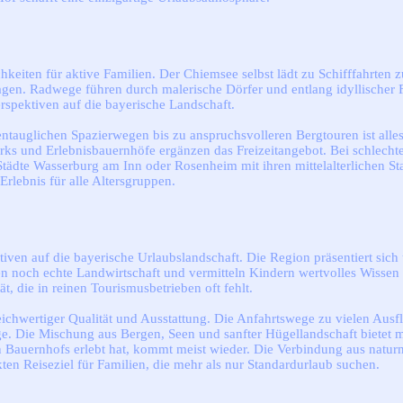
eiten für aktive Familien. Der Chiemsee selbst lädt zu Schifffahrten 
en. Radwege führen durch malerische Dörfer und entlang idyllischer F
rspektiven auf die bayerische Landschaft.
entauglichen Spazierwegen bis zu anspruchsvolleren Bergtouren ist all
s und Erlebnisbauernhöfe ergänzen das Freizeitangebot. Bei schlecht
n Städte Wasserburg am Inn oder Rosenheim mit ihren mittelalterlichen 
rlebnis für alle Altersgruppen.
ven auf die bayerische Urlaubslandschaft. Die Region präsentiert sich
n noch echte Landwirtschaft und vermitteln Kindern wertvolles Wissen
, die in reinen Tourismusbetrieben oft fehlt.
leichwertiger Qualität und Ausstattung. Die Anfahrtswege zu vielen Ausf
üge. Die Mischung aus Bergen, Seen und sanfter Hügellandschaft bietet
 Bauernhofs erlebt hat, kommt meist wieder. Die Verbindung aus natur
en Reiseziel für Familien, die mehr als nur Standardurlaub suchen.