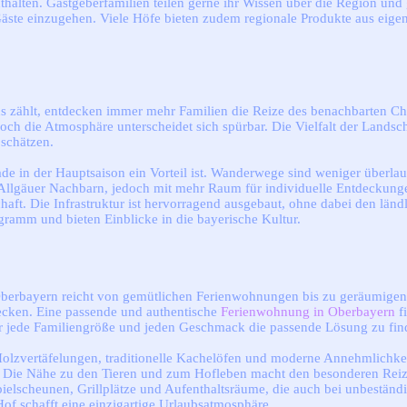
alten. Gastgeberfamilien teilen gerne ihr Wissen über die Region und g
ste einzugehen. Viele Höfe bieten zudem regionale Produkte aus eigener
s zählt, entdecken immer mehr Familien die Reize des benachbarten C
och die Atmosphäre unterscheidet sich spürbar. Die Vielfalt der Landsc
schätzen.
ade in der Hauptsaison ein Vorteil ist. Wanderwege sind weniger überlau
llgäuer Nachbarn, jedoch mit mehr Raum für individuelle Entdeckungen
ft. Die Infrastruktur ist hervorragend ausgebaut, ohne dabei den ländl
ramm und bieten Einblicke in die bayerische Kultur.
erbayern reicht von gemütlichen Ferienwohnungen bis zu geräumigen Fe
ecken. Eine passende und authentische
Ferienwohnung in Oberbayern
fi
ür jede Familiengröße und jeden Geschmack die passende Lösung zu fin
. Holzvertäfelungen, traditionelle Kachelöfen und moderne Annehmlichk
lt. Die Nähe zu den Tieren und zum Hofleben macht den besonderen Re
lscheunen, Grillplätze und Aufenthaltsräume, die auch bei unbeständi
f schafft eine einzigartige Urlaubsatmosphäre.