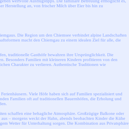
eben wertvolle Ausflugstipps. Die familiäre Betreuung ermöglicht es,
 Herstellung an, von frischer Milch über Eier bis hin zu
hiemgaus. Die Region um den Chiemsee verbindet alpine Landschaften
haftsformen macht den Chiemgau zu einem idealen Ziel für alle, die
fen, traditionelle Gasthöfe bewahren ihre Ursprünglichkeit. Die
. Besonders Familien mit kleineren Kindern profitieren von den
ichen Charakter zu verlieren. Authentische Traditionen wie
rienhäusern. Viele Höfe haben sich auf Familien spezialisiert und
nden Familien oft auf traditionellen Bauernhöfen, die Erholung und
den.
eiten schaffen eine behagliche Atmosphäre. Großzügige Balkone oder
iz aus – morgens weckt der Hahn, abends beobachten Kinder die Kühe
gem Wetter für Unterhaltung sorgen. Die Kombination aus Privatsphäre