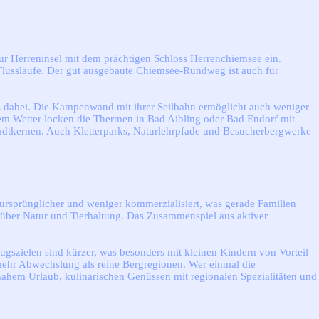
zur Herreninsel mit dem prächtigen Schloss Herrenchiemsee ein.
lussläufe. Der gut ausgebaute Chiemsee-Rundweg ist auch für
es dabei. Die Kampenwand mit ihrer Seilbahn ermöglicht auch weniger
em Wetter locken die Thermen in Bad Aibling oder Bad Endorf mit
Stadtkernen. Auch Kletterparks, Naturlehrpfade und Besucherbergwerke
 ursprünglicher und weniger kommerzialisiert, was gerade Familien
 über Natur und Tierhaltung. Das Zusammenspiel aus aktiver
lugszielen sind kürzer, was besonders mit kleinen Kindern von Vorteil
 mehr Abwechslung als reine Bergregionen. Wer einmal die
nahem Urlaub, kulinarischen Genüssen mit regionalen Spezialitäten und