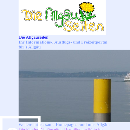
Direkt zum Seiteninhalt
Die Allgäuseiten
Ihr Informations-, Ausflugs- und Freizeitportal
für’s Allgäu
Weitere interessante Homepages rund ums Allgäu:
Die Kinder-Allgäuseiten
|
Familienausflüge im