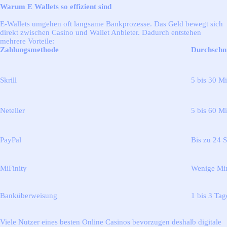
Warum E Wallets so effizient sind
E-Wallets umgehen oft langsame Bankprozesse. Das Geld bewegt sich
direkt zwischen Casino und Wallet Anbieter. Dadurch entstehen
mehrere Vorteile:
Zahlungsmethode
Durchschni
Skrill
5 bis 30 M
Neteller
5 bis 60 M
PayPal
Bis zu 24 
MiFinity
Wenige Mi
Banküberweisung
1 bis 3 Tag
Viele Nutzer eines besten Online Casinos bevorzugen deshalb digitale