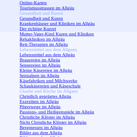
Online-Karten
Tourismusstrassen im Allgäu
Gesundheit und Kuren
▼
Gesundheit und Kuren
Krankenhäuser und Kliniken im Allgäu
Der richtige Kurort
Mutter-Vater-Kind Kuren und Kliniken
Rehakliniken im Allgäu
Reit-Therapien im Allgäu
Lebensmittel aus dem Allgaeu
▼
Lebensmittel aus dem Allgäu
Brauereien im Allgäu
Sennereien im Allgäu
Kleine Käsereien im Allgäu
Sennalpen im Allgäu
Käsefabriken und Milchwerke
Schaukäsereien und Käseschule
Glaube und Kirche im Allgaeu
▼
Christlich geprägtes Allgäu
Exerzitien im Allgäu
Pilgerwege im Allgäu
Passions- und Heiligenspiele im Allgäu
Christliche Klöster im Allgäu
Nicht Christliche Klöster im Allgäu
Bergmessen im Allgäu
Bilder aus dem Allgäu
▼