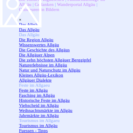
Allgäu
|
Gedanken
|
Wanderportal Allgäu
|
Ottobeuren in Bildern
Menü überspringen
×
Das Allgäu
▼
Das Allgäu
Das Allgäu
▼
Die Region Allgäu
Wissenswertes Allgäu
Die Geschichte des Allgäus
Die Allgäuer Alpen
Die zehn höchsten Allgäuer Berggipfel
Naturerlebnisse im Allgäu
Natur und Naturschutz im Allgäu
Kleines Allgäu-Lexikon
Allgäuer Dialekte
Feste im Allgaeu
▼
Feste im Allgäu
Fasching im Allgäu
Historische Feste im Allgäu
Viehscheid im Allgäu
Weihnachtsmärkte im Allgäu
Jahrmärkte im Allgäu
Tourismus im Allgaeu
▼
Tourismus im Allgäu
Fuessen - Tipps