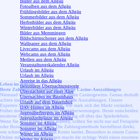
Bilder aus dem Allgäu
Fotoalben aus dem Allgäu
Frühlingsbilder aus dem Allgäu
Sommerbilder aus dem Allgäu
Herbstbilder aus dem Allgäu
Winterbilder aus dem Allgäu
Bilder aus Memmingen
Bildschirmschoner aus dem Allgäu
Wallpaper aus dem Allgäu
Livecams aus dem Allgäu
Webcams aus dem Allgäu
Medien aus dem Allgäu
Veranstaltungskalender Allgäu
Urlaub im Allgäu
▼
Urlaub im Allgäu
Anreise in das Allgäu
Leben im Allgäu
Besondere Übernachtungsorte
Beste Zahlungsmethoden für schnelle Casino-Auszahlungen
Übernachten auf einer Alpe
Niemand wartet gern tagelang auf einen Casinogewinn. Genau deshalb
Übernachten im Baumhaus
achten immer mehr Spieler auf schnelle Auszahlungen. Unsere
Urlaub auf dem Bauernhof
Experten beobachten seit Jahren, wie stark sich der Markt verändert.
DAV-Hütten im Allgäu
Früher dominierten klassische Banküberweisungen. Heute entscheiden
Jugendherbergen im Allgäu
moderne E-Wallets und Instant Banking oft über das Spielerlebnis.
Jugendzeltplätze im Allgäu
Wenn Sie ein Online Casino wählen, sollten Sie nicht nur auf Freispiele
Sommer im Allgäu
▼
oder Bonusaktionen achten. Die Zahlungsmethode beeinflusst direkt,
Sommer im Allgäu
wie schnell Ihr Geld auf dem Konto landet. Besonders in einem Casino
Winter im Allgäu
▼
Online mit Sofortauszahlungen macht die richtige Wahl einen enormen
Winter im Allgäu