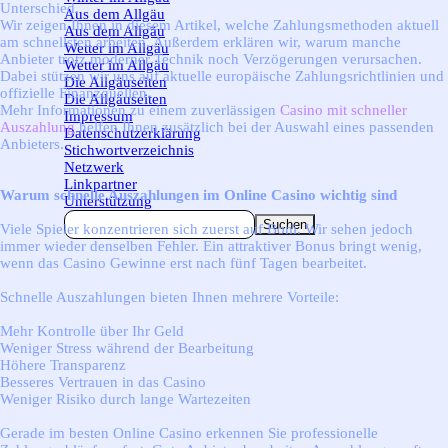
Unterschied.
Aus dem Allgäu
▼
Wir zeigen Ihnen in diesem Artikel, welche Zahlungsmethoden aktuell
Aus dem Allgäu
am schnellsten arbeiten. Außerdem erklären wir, warum manche
Wetter im Allgäu
▼
Anbieter trotz moderner Technik noch Verzögerungen verursachen.
Wetter im Allgäu
Dabei stützen wir uns auf aktuelle europäische Zahlungsrichtlinien und
Die Allgäuseiten
▼
offizielle Finanzquellen.
Die Allgäuseiten
Mehr Informationen zu einem zuverlässigen
Casino mit schneller
Impressum
Auszahlung
helfen Ihnen zusätzlich bei der Auswahl eines passenden
Datenschutzerklärung
Anbieters.
Stichwortverzeichnis
Netzwerk
Linkpartner
Warum schnelle Auszahlungen im Online Casino wichtig sind
Unterstützung
Suchen
Viele Spieler konzentrieren sich zuerst auf Boni. Wir sehen jedoch
immer wieder denselben Fehler. Ein attraktiver Bonus bringt wenig,
wenn das Casino Gewinne erst nach fünf Tagen bearbeitet.
Schnelle Auszahlungen bieten Ihnen mehrere Vorteile:
Mehr Kontrolle über Ihr Geld
Weniger Stress während der Bearbeitung
Höhere Transparenz
Besseres Vertrauen in das Casino
Weniger Risiko durch lange Wartezeiten
Gerade im besten Online Casino erkennen Sie professionelle