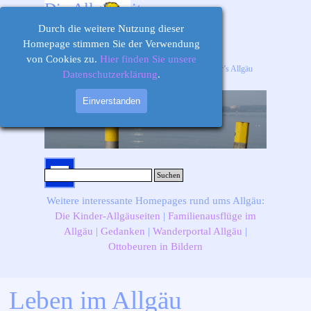
Direkt zum Seiteninhalt
Die Allgäuseiten
Durch die weitere Nutzung dieser
Homepage stimmen Sie der Verwendung
von Cookies zu.
Hier finden Sie unsere
Ihr Informations-, Ausflugs- und Freizeitportal für’s Allgäu
Datenschutzerklärung
.
Einverstanden
Menü überspringen
Suchen
Weitere interessante Homepages rund ums Allgäu:
Die Kinder-Allgäuseiten
|
Familienausflüge im
Allgäu
|
Gedanken
|
Wanderportal Allgäu
|
Ottobeuren in Bildern
Leben im Allgäu