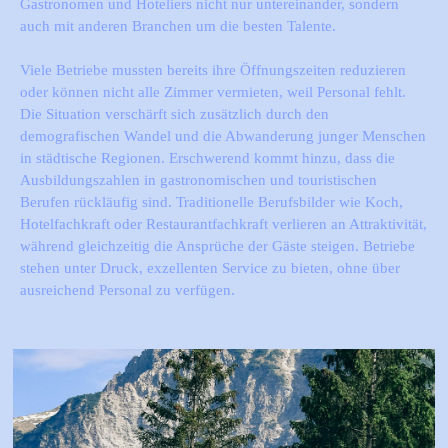
Gastronomen und Hoteliers nicht nur untereinander, sondern
auch mit anderen Branchen um die besten Talente.
Viele Betriebe mussten bereits ihre Öffnungszeiten reduzieren
oder können nicht alle Zimmer vermieten, weil Personal fehlt.
Die Situation verschärft sich zusätzlich durch den
demografischen Wandel und die Abwanderung junger Menschen
in städtische Regionen. Erschwerend kommt hinzu, dass die
Ausbildungszahlen in gastronomischen und touristischen
Berufen rückläufig sind. Traditionelle Berufsbilder wie Koch,
Hotelfachkraft oder Restaurantfachkraft verlieren an Attraktivität,
während gleichzeitig die Ansprüche der Gäste steigen. Betriebe
stehen unter Druck, exzellenten Service zu bieten, ohne über
ausreichend Personal zu verfügen.