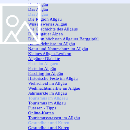
Das Allgäu
▼
Das Allgäu
Das Allgäu
▼
Die Region Allgäu
Wissenswertes Allgäu
Die Geschichte des Allgäus
Die Allgäuer Alpen
Die zehn höchsten Allgäuer Berggipfel
Naturerlebnisse im Allgäu
Natur und Naturschutz im Allgäu
Kleines Allgäu-Lexikon
Allgäuer Dialekte
Feste im Allgaeu
▼
Feste im Allgäu
Fasching im Allgäu
Historische Feste im Allgäu
Viehscheid im Allgäu
Weihnachtsmärkte im Allgäu
Jahrmärkte im Allgäu
Tourismus im Allgaeu
▼
Tourismus im Allgäu
Fuessen - Tipps
Online-Karten
Tourismusstrassen im Allgäu
Gesundheit und Kuren
▼
Gesundheit und Kuren