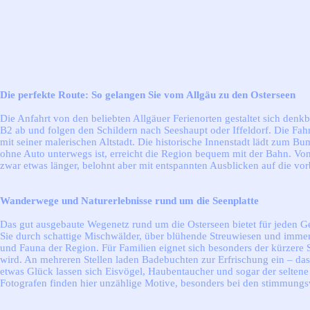
Die perfekte Route: So gelangen Sie vom Allgäu zu den Osterseen
Die Anfahrt von den beliebten Allgäuer Ferienorten gestaltet sich den
B2 ab und folgen den Schildern nach Seeshaupt oder Iffeldorf. Die Fahr
mit seiner malerischen Altstadt. Die historische Innenstadt lädt zum B
ohne Auto unterwegs ist, erreicht die Region bequem mit der Bahn. Vo
zwar etwas länger, belohnt aber mit entspannten Ausblicken auf die v
Wanderwege und Naturerlebnisse rund um die Seenplatte
Das gut ausgebaute Wegenetz rund um die Osterseen bietet für jeden 
Sie durch schattige Mischwälder, über blühende Streuwiesen und immer 
und Fauna der Region. Für Familien eignet sich besonders der kürzere 
wird. An mehreren Stellen laden Badebuchten zur Erfrischung ein – d
etwas Glück lassen sich Eisvögel, Haubentaucher und sogar der seltene 
Fotografen finden hier unzählige Motive, besonders bei den stimmungs