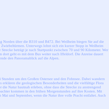
tung Norden über die B310 und B472. Bei Weilheim biegen Sie auf die
en Zwiebeltürmen. Unterwegs lohnt sich ein kurzer Stopp in Weilheim
te Strecke beträgt je nach Startpunkt zwischen 70 und 90 Kilometer. Wer
ort geht es mit dem Bus weiter nach Iffeldorf. Die Anreise dauert
sende den Panoramablick auf die Alpen.
rei Stunden um den Großen Ostersee und den Fohnsee. Dabei wandern
 erklären die geologischen Besonderheiten und die vielfältige Flora
 die Natur hautnah erleben, ohne dass die Strecke zu anstrengend
bachter kommen in den frühen Morgenstunden auf ihre Kosten. Mit
 Mai und September, wenn die Natur ihre volle Pracht entfaltet. Auch