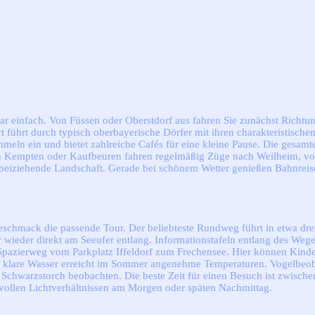
kbar einfach. Von Füssen oder Oberstdorf aus fahren Sie zunächst Rich
t führt durch typisch oberbayerische Dörfer mit ihren charakteristisch
ummeln ein und bietet zahlreiche Cafés für eine kleine Pause. Die gesam
n Kempten oder Kaufbeuren fahren regelmäßig Züge nach Weilheim, von d
orbeiziehende Landschaft. Gerade bei schönem Wetter genießen Bahnrei
Geschmack die passende Tour. Der beliebteste Rundweg führt in etwa d
wieder direkt am Seeufer entlang. Informationstafeln entlang des Weges
Spazierweg vom Parkplatz Iffeldorf zum Frechensee. Hier können Kinder
as klare Wasser erreicht im Sommer angenehme Temperaturen. Vogelbeo
Schwarzstorch beobachten. Die beste Zeit für einen Besuch ist zwischen
vollen Lichtverhältnissen am Morgen oder späten Nachmittag.