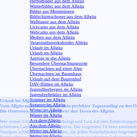
Herbstbilder aus dem Allgäu
Winterbilder aus dem Allgäu
Bilder aus Memmingen
Bildschirmschoner aus dem Allgäu
Wallpaper aus dem Allgäu
Livecams aus dem Allgäu
Webcams aus dem Allgäu
Medien aus dem Allgäu
Veranstaltungskalender Allgäu
Urlaub im Allgäu
▼
Urlaub im Allgäu
Anreise in das Allgäu
Besondere Übernachtungsorte
Übernachten auf einer Alpe
Übernachten im Baumhaus
Urlaub auf dem Bauernhof
DAV-Hütten im Allgäu
Jugendherbergen im Allgäu
Jugendzeltplätze im Allgäu
Sommer im Allgäu
▼
Urlaub im Allgäu
Sommer im Allgäu
Vom Allgäu nach Oberbayern – ein perfekter Tagesausflug zu den O
Winter im Allgäu
▼
Die Osterseen: Ein Naturjuwel vor den Toren des Allgäus
Winter im Allgäu
Aus dem Allgäu
▼
Wer seinen Urlaub im Allgäu verbringt und Lust auf eine Entdeckungstou
Aus dem Allgäu
schönsten Landschaften Oberbayerns. Die insgesamt 19 Seen entstanden w
Wetter im Allgäu
▼
Voralpen schaffen eine Atmosphäre, die jeden Naturliebhaber begeister
Wetter im Allgäu