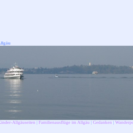
Allgäu
Kinder-Allgäuseiten
|
Familienausflüge im Allgäu
|
Gedanken
|
Wanderpo