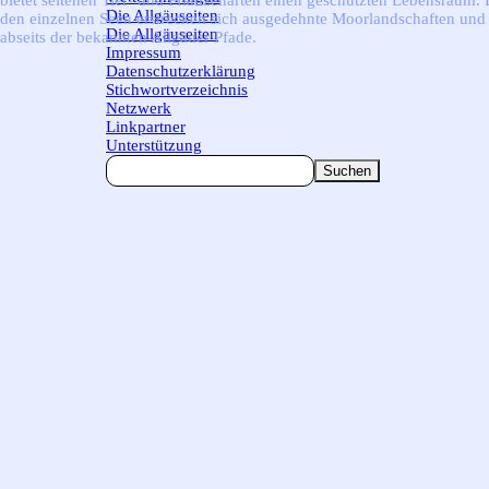
bietet seltenen Tier- und Pflanzenarten einen geschützten Lebensraum.
Die Allgäuseiten
▼
den einzelnen Seen erstrecken sich ausgedehnte Moorlandschaften und 
Die Allgäuseiten
abseits der bekannten Allgäuer Pfade.
Impressum
Datenschutzerklärung
Stichwortverzeichnis
Netzwerk
Linkpartner
Unterstützung
Suchen