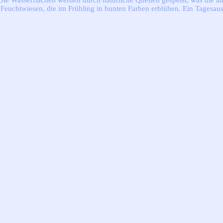
 Die Wasserflächen werden durch natürliche Quellen gespeist, was die a
Feuchtwiesen, die im Frühling in bunten Farben erblühen. Ein Tagesaus