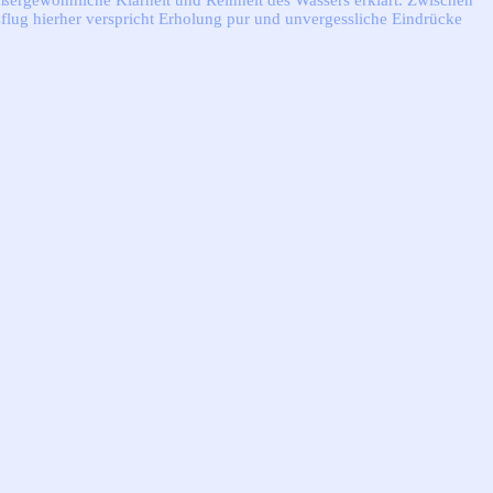
ußergewöhnliche Klarheit und Reinheit des Wassers erklärt. Zwischen
flug hierher verspricht Erholung pur und unvergessliche Eindrücke