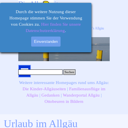
Direkt zum Seiteninhalt
Die Allgäuseiten
Durch die weitere Nutzung dieser
Homepage stimmen Sie der Verwendung
von Cookies zu.
Hier finden Sie unsere
Ihr Informations-, Ausflugs- und Freizeitportal für’s Allgäu
Datenschutzerklärung
.
Einverstanden
Menü überspringen
Suchen
Weitere interessante Homepages rund ums Allgäu:
Die Kinder-Allgäuseiten
|
Familienausflüge im
Allgäu
|
Gedanken
|
Wanderportal Allgäu
|
Ottobeuren in Bildern
Urlaub im Allgäu