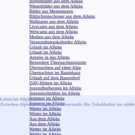
Herbstbilder aus dem Allgäu
Winterbilder aus dem Allgäu
Bilder aus Memmingen
Bildschirmschoner aus dem Allgäu
Wallpaper aus dem Allgäu
Livecams aus dem Allgäu
Webcams aus dem Allgäu
Medien aus dem Allgäu
Veranstaltungskalender Allgäu
Urlaub im Allgäu
▼
Urlaub im Allgäu
Anreise in das Allgäu
Besondere Übernachtungsorte
Übernachten auf einer Alpe
Übernachten im Baumhaus
Urlaub auf dem Bauernhof
DAV-Hütten im Allgäu
Jugendherbergen im Allgäu
Jugendzeltplätze im Allgäu
Sommer im Allgäu
▼
Leben im Allgäu
Sommer im Allgäu
Zwischen Alphornklang und Pfeifenrauch: Die Tabakkultur im südd
Winter im Allgäu
▼
Winter im Allgäu
Aus dem Allgäu
▼
Aus dem Allgäu
Wetter im Allgäu
▼
Wetter im Allgäu