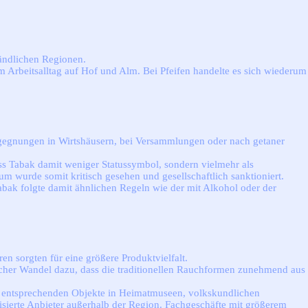
ländlichen Regionen.
 Arbeitsalltag auf Hof und Alm. Bei Pfeifen handelte es sich wiederum
gegnungen in Wirtshäusern, bei Versammlungen oder nach getaner
ss Tabak damit weniger Statussymbol, sondern vielmehr als
m wurde somit kritisch gesehen und gesellschaftlich sanktioniert.
bak folgte damit ähnlichen Regeln wie der mit Alkohol oder der
n sorgten für eine größere Produktvielfalt.
tlicher Wandel dazu, dass die traditionellen Rauchformen zunehmend aus
 die entsprechenden Objekte in Heimatmuseen, volkskundlichen
lisierte Anbieter außerhalb der Region. Fachgeschäfte mit größerem