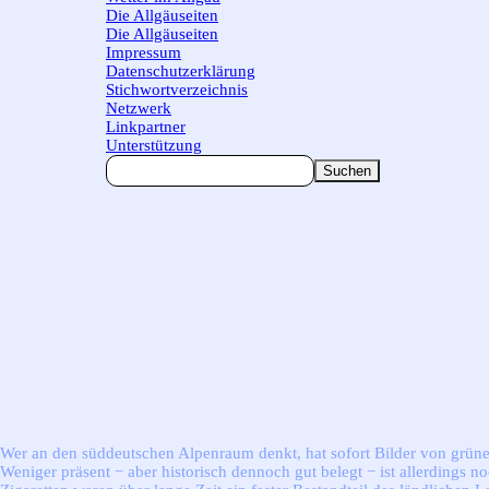
Die Allgäuseiten
▼
Die Allgäuseiten
Impressum
Datenschutzerklärung
Stichwortverzeichnis
Netzwerk
Linkpartner
Unterstützung
Suchen
Wer an den süddeutschen Alpenraum denkt, hat sofort Bilder von grün
Weniger präsent − aber historisch dennoch gut belegt − ist allerdings 