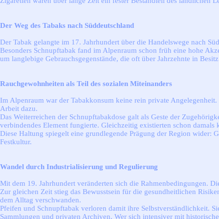
Zigaretten waren über lange Zeit ein fester Bestandteil des ländlichen L
Der Weg des Tabaks nach Süddeutschland
Der Tabak gelangte im 17. Jahrhundert über die Handelswege nach Südde
Besonders Schnupftabak fand im Alpenraum schon früh eine hohe Akzept
um langlebige Gebrauchsgegenstände, die oft über Jahrzehnte in Besitz 
Rauchgewohnheiten als Teil des sozialen Miteinanders
Im Alpenraum war der Tabakkonsum keine rein private Angelegenheit.
Arbeit dazu.
Das Weiterreichen der Schnupftabakdose galt als Geste der Zugehörigke
verbindendes Element fungierte. Gleichzeitig existierten schon damals
Diese Haltung spiegelt eine grundlegende Prägung der Region wider: G
Festkultur.
Wandel durch Industrialisierung und Regulierung
Mit dem 19. Jahrhundert veränderten sich die Rahmenbedingungen. Die I
Zur gleichen Zeit stieg das Bewusstsein für die gesundheitlichen Risi
dem Alltag verschwanden.
Pfeifen und Schnupftabak verloren damit ihre Selbstverständlichkeit. S
Sammlungen und privaten Archiven. Wer sich intensiver mit historischen