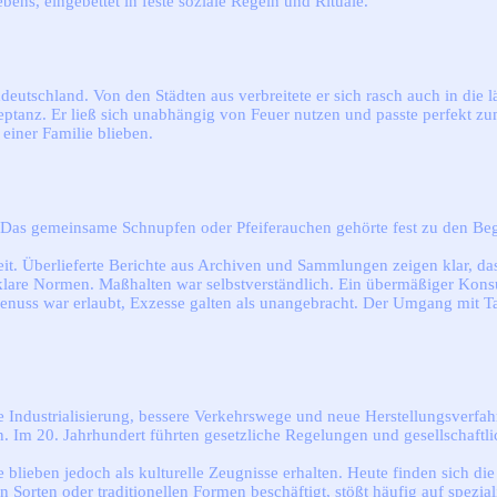
ebens, eingebettet in feste soziale Regeln und Rituale.
utschland. Von den Städten aus verbreitete er sich rasch auch in die 
anz. Er ließ sich unabhängig von Feuer nutzen und passte perfekt zum
einer Familie blieben.
 Das gemeinsame Schnupfen oder Pfeiferauchen gehörte fest zu den Be
it. Überlieferte Berichte aus Archiven und Sammlungen zeigen klar, da
 klare Normen. Maßhalten war selbstverständlich. Ein übermäßiger Konsu
enuss war erlaubt, Exzesse galten als unangebracht. Der Umgang mit Ta
ndustrialisierung, bessere Verkehrswege und neue Herstellungsverfahre
ken. Im 20. Jahrhundert führten gesetzliche Regelungen und gesellschaf
ie blieben jedoch als kulturelle Zeugnisse erhalten. Heute finden sich
 Sorten oder traditionellen Formen beschäftigt, stößt häufig auf spezia