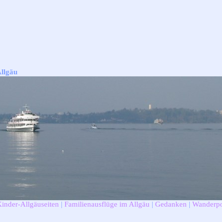
Allgäu
Kinder-Allgäuseiten
|
Familienausflüge im Allgäu
|
Gedanken
|
Wanderpo