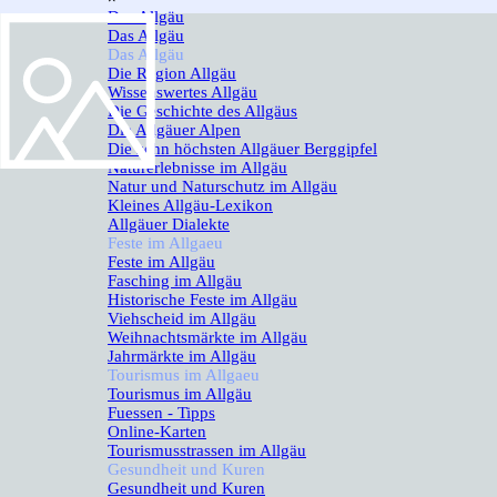
Das Allgäu
▼
Das Allgäu
Das Allgäu
▼
Die Region Allgäu
Wissenswertes Allgäu
Die Geschichte des Allgäus
Die Allgäuer Alpen
Die zehn höchsten Allgäuer Berggipfel
Naturerlebnisse im Allgäu
Natur und Naturschutz im Allgäu
Kleines Allgäu-Lexikon
Allgäuer Dialekte
Feste im Allgaeu
▼
Feste im Allgäu
Fasching im Allgäu
Historische Feste im Allgäu
Viehscheid im Allgäu
Weihnachtsmärkte im Allgäu
Jahrmärkte im Allgäu
Tourismus im Allgaeu
▼
Tourismus im Allgäu
Fuessen - Tipps
Online-Karten
Tourismusstrassen im Allgäu
Gesundheit und Kuren
▼
Gesundheit und Kuren