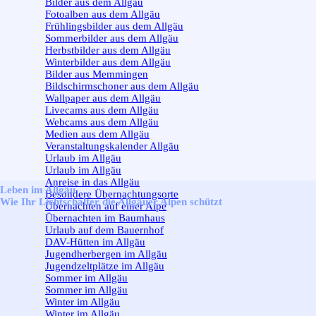
Bilder aus dem Allgäu
Fotoalben aus dem Allgäu
Frühlingsbilder aus dem Allgäu
Sommerbilder aus dem Allgäu
Herbstbilder aus dem Allgäu
Winterbilder aus dem Allgäu
Bilder aus Memmingen
Bildschirmschoner aus dem Allgäu
Wallpaper aus dem Allgäu
Livecams aus dem Allgäu
Webcams aus dem Allgäu
Medien aus dem Allgäu
Veranstaltungskalender Allgäu
Urlaub im Allgäu
▼
Urlaub im Allgäu
Anreise in das Allgäu
Leben im Allgäu
Besondere Übernachtungsorte
Wie Ihr Lichtschalter die Allgäuer Alpen schützt
Übernachten auf einer Alpe
Übernachten im Baumhaus
Urlaub auf dem Bauernhof
DAV-Hütten im Allgäu
Jugendherbergen im Allgäu
Jugendzeltplätze im Allgäu
Sommer im Allgäu
▼
Sommer im Allgäu
Winter im Allgäu
▼
Winter im Allgäu