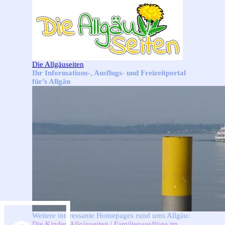
Direkt zum Seiteninhalt
Die Allgäuseiten
Ihr Informations-, Ausflugs- und Freizeitportal
für’s Allgäu
Weitere interessante Homepages rund ums Allgäu:
Die Kinder-Allgäuseiten
|
Familienausflüge im