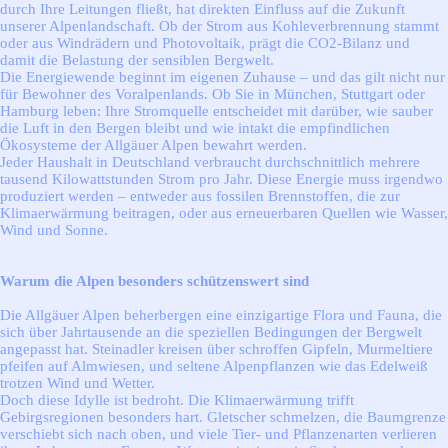
durch Ihre Leitungen fließt, hat direkten Einfluss auf die Zukunft
unserer Alpenlandschaft. Ob der Strom aus Kohleverbrennung stammt
oder aus Windrädern und Photovoltaik, prägt die CO2-Bilanz und
damit die Belastung der sensiblen Bergwelt.
Die Energiewende beginnt im eigenen Zuhause – und das gilt nicht nur
für Bewohner des Voralpenlands. Ob Sie in München, Stuttgart oder
Hamburg leben: Ihre Stromquelle entscheidet mit darüber, wie sauber
die Luft in den Bergen bleibt und wie intakt die empfindlichen
Ökosysteme der Allgäuer Alpen bewahrt werden.
Jeder Haushalt in Deutschland verbraucht durchschnittlich mehrere
tausend Kilowattstunden Strom pro Jahr. Diese Energie muss irgendwo
produziert werden – entweder aus fossilen Brennstoffen, die zur
Klimaerwärmung beitragen, oder aus erneuerbaren Quellen wie Wasser,
Wind und Sonne.
Warum die Alpen besonders schützenswert sind
Die Allgäuer Alpen beherbergen eine einzigartige Flora und Fauna, die
sich über Jahrtausende an die speziellen Bedingungen der Bergwelt
angepasst hat. Steinadler kreisen über schroffen Gipfeln, Murmeltiere
pfeifen auf Almwiesen, und seltene Alpenpflanzen wie das Edelweiß
trotzen Wind und Wetter.
Doch diese Idylle ist bedroht. Die Klimaerwärmung trifft
Gebirgsregionen besonders hart. Gletscher schmelzen, die Baumgrenze
verschiebt sich nach oben, und viele Tier- und Pflanzenarten verlieren