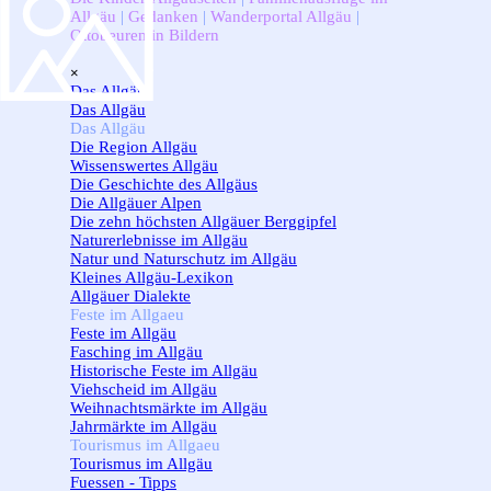
Allgäu
|
Gedanken
|
Wanderportal Allgäu
|
Ottobeuren in Bildern
Menü überspringen
×
Das Allgäu
▼
Das Allgäu
Das Allgäu
▼
Die Region Allgäu
Wissenswertes Allgäu
Die Geschichte des Allgäus
Die Allgäuer Alpen
Die zehn höchsten Allgäuer Berggipfel
Naturerlebnisse im Allgäu
Natur und Naturschutz im Allgäu
Kleines Allgäu-Lexikon
Allgäuer Dialekte
Feste im Allgaeu
▼
Feste im Allgäu
Fasching im Allgäu
Historische Feste im Allgäu
Viehscheid im Allgäu
Weihnachtsmärkte im Allgäu
Jahrmärkte im Allgäu
Tourismus im Allgaeu
▼
Tourismus im Allgäu
Fuessen - Tipps