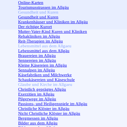
Online-Karten
Tourismusstrassen im Allgäu
Gesundheit und Kuren
▼
Gesundheit und Kuren
Krankenhäuser und Kliniken im Allgäu
Der richtige Kurort
Mutter-Vater-Kind Kuren und Kliniken
Rehakliniken im Allgäu
Reit-Therapien im Allgäu
Lebensmittel aus dem Allgaeu
▼
Lebensmittel aus dem Allgäu
Brauereien im Allgäu
Sennereien im Allgäu
Kleine Käsereien im Allgäu
Sennalpen im Allgäu
Käsefabriken und Milchwerke
Schaukäsereien und Käseschule
Glaube und Kirche im Allgaeu
▼
Christlich geprägtes Allgäu
Exerzitien im Allgäu
Pilgerwege im Allgäu
Passions- und Heiligenspiele im Allgäu
Christliche Klöster im Allgäu
Nicht Christliche Klöster im Allgäu
Bergmessen im Allgäu
Bilder aus dem Allgäu
▼