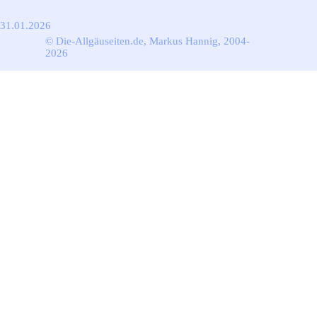
31.01.2026
© Die-Allgäuseiten.de, Markus Hannig, 2004-
2026
Zurück zum Seiteninhalt