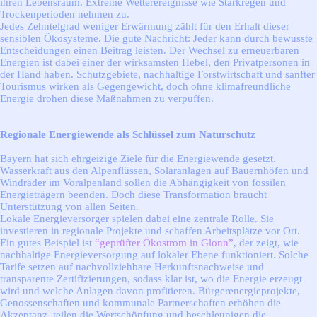
ihren Lebensraum. Extreme Wetterereignisse wie Starkregen und
Trockenperioden nehmen zu.
Jedes Zehntelgrad weniger Erwärmung zählt für den Erhalt dieser
sensiblen Ökosysteme. Die gute Nachricht: Jeder kann durch bewusste
Entscheidungen einen Beitrag leisten. Der Wechsel zu erneuerbaren
Energien ist dabei einer der wirksamsten Hebel, den Privatpersonen in
der Hand haben. Schutzgebiete, nachhaltige Forstwirtschaft und sanfter
Tourismus wirken als Gegengewicht, doch ohne klimafreundliche
Energie drohen diese Maßnahmen zu verpuffen.
Regionale Energiewende als Schlüssel zum Naturschutz
Bayern hat sich ehrgeizige Ziele für die Energiewende gesetzt.
Wasserkraft aus den Alpenflüssen, Solaranlagen auf Bauernhöfen und
Windräder im Voralpenland sollen die Abhängigkeit von fossilen
Energieträgern beenden. Doch diese Transformation braucht
Unterstützung von allen Seiten.
Lokale Energieversorger spielen dabei eine zentrale Rolle. Sie
investieren in regionale Projekte und schaffen Arbeitsplätze vor Ort.
Ein gutes Beispiel ist
“geprüfter Ökostrom in Glonn”
, der zeigt, wie
nachhaltige Energieversorgung auf lokaler Ebene funktioniert. Solche
Tarife setzen auf nachvollziehbare Herkunftsnachweise und
transparente Zertifizierungen, sodass klar ist, wo die Energie erzeugt
wird und welche Anlagen davon profitieren. Bürgerenergieprojekte,
Genossenschaften und kommunale Partnerschaften erhöhen die
Akzeptanz, teilen die Wertschöpfung und beschleunigen die