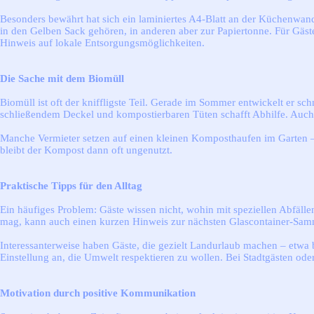
Besonders bewährt hat sich ein laminiertes A4-Blatt an der Küchenwa
in den Gelben Sack gehören, in anderen aber zur Papiertonne. Für Gäst
Hinweis auf lokale Entsorgungsmöglichkeiten.
Die Sache mit dem Biomüll
Biomüll ist oft der kniffligste Teil. Gerade im Sommer entwickelt er s
schließendem Deckel und kompostierbaren Tüten schafft Abhilfe. Auch 
Manche Vermieter setzen auf einen kleinen Komposthaufen im Garten – d
bleibt der Kompost dann oft ungenutzt.
Praktische Tipps für den Alltag
Ein häufiges Problem: Gäste wissen nicht, wohin mit speziellen Abfällen 
mag, kann auch einen kurzen Hinweis zur nächsten Glascontainer-Sam
Interessanterweise haben Gäste, die gezielt Landurlaub machen – etwa
Einstellung an, die Umwelt respektieren zu wollen. Bei Stadtgästen od
Motivation durch positive Kommunikation