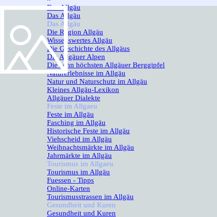
Das Allgäu
▼
Das Allgäu
Das Allgäu
▼
Die Region Allgäu
Wissenswertes Allgäu
Die Geschichte des Allgäus
Die Allgäuer Alpen
Die zehn höchsten Allgäuer Berggipfel
Naturerlebnisse im Allgäu
Natur und Naturschutz im Allgäu
Kleines Allgäu-Lexikon
Allgäuer Dialekte
Feste im Allgaeu
▼
Feste im Allgäu
Fasching im Allgäu
Historische Feste im Allgäu
Viehscheid im Allgäu
Weihnachtsmärkte im Allgäu
Jahrmärkte im Allgäu
Tourismus im Allgaeu
▼
Tourismus im Allgäu
Fuessen - Tipps
Online-Karten
Tourismusstrassen im Allgäu
Gesundheit und Kuren
▼
Gesundheit und Kuren