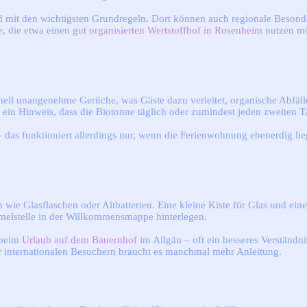
nd mit den wichtigsten Grundregeln. Dort können auch regionale Beson
e, die etwa einen
gut organisierten Wertstoffhof in Rosenheim
nutzen mö
chnell unangenehme Gerüche, was Gäste dazu verleitet, organische Abfäll
ein Hinweis, dass die Biotonne täglich oder zumindest jeden zweiten 
as funktioniert allerdings nur, wenn die Ferienwohnung ebenerdig liegt
wie Glasflaschen oder Altbatterien. Eine kleine Kiste für Glas und eine 
melstelle in der Willkommensmappe hinterlegen.
 beim
Urlaub auf dem Bauernhof
im Allgäu – oft ein besseres Verständn
er internationalen Besuchern braucht es manchmal mehr Anleitung.