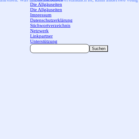
anreisen. Was in Bayern selbstverständlich ist, kann anderswo völlig
Die Allgäuseiten
▼
Die Allgäuseiten
Impressum
Datenschutzerklärung
Stichwortverzeichnis
Netzwerk
Linkpartner
Unterstützung
Suchen