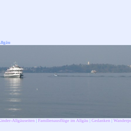
Allgäu
Kinder-Allgäuseiten
|
Familienausflüge im Allgäu
|
Gedanken
|
Wanderpo