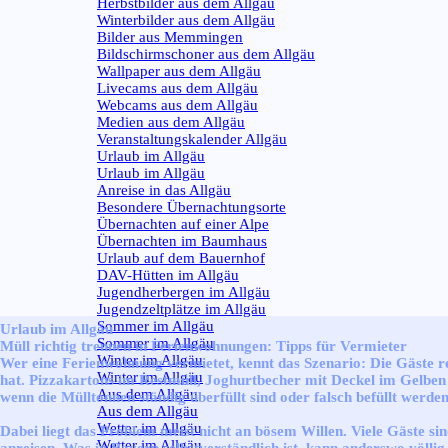
Herbstbilder aus dem Allgäu
Winterbilder aus dem Allgäu
Bilder aus Memmingen
Bildschirmschoner aus dem Allgäu
Wallpaper aus dem Allgäu
Livecams aus dem Allgäu
Webcams aus dem Allgäu
Medien aus dem Allgäu
Veranstaltungskalender Allgäu
Urlaub im Allgäu
▼
Urlaub im Allgäu
Anreise in das Allgäu
Besondere Übernachtungsorte
Übernachten auf einer Alpe
Übernachten im Baumhaus
Urlaub auf dem Bauernhof
DAV-Hütten im Allgäu
Jugendherbergen im Allgäu
Jugendzeltplätze im Allgäu
Sommer im Allgäu
▼
Urlaub im Allgäu
Sommer im Allgäu
Müll richtig trennen in Ferienwohnungen: Tipps für Vermieter
Winter im Allgäu
▼
Wer eine Ferienwohnung vermietet, kennt das Szenario: Die Gäste re
Winter im Allgäu
hat. Pizzakartons im Restmüll, Joghurtbecher mit Deckel im Gelben S
Aus dem Allgäu
▼
wenn die Mülltonnen ständig überfüllt sind oder falsch befüllt werden
Aus dem Allgäu
Wetter im Allgäu
▼
Dabei liegt das Problem meist nicht an bösem Willen. Viele Gäste 
Wetter im Allgäu