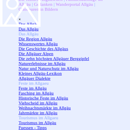
Allgäu
|
Gedanken
|
Wanderportal Allgäu
|
Ottobeuren in Bildern
Menü überspringen
×
Das Allgäu
▼
Das Allgäu
Das Allgäu
▼
Die Region Allgäu
Wissenswertes Allgäu
Die Geschichte des Allgäus
Die Allgäuer Alpen
Die zehn höchsten Allgäuer Berggipfel
Naturerlebnisse im Allgäu
Natur und Naturschutz im Allgäu
Kleines Allgäu-Lexikon
Allgäuer Dialekte
Feste im Allgaeu
▼
Feste im Allgäu
Fasching im Allgäu
Historische Feste im Allgäu
Viehscheid im Allgäu
Weihnachtsmärkte im Allgäu
Jahrmärkte im Allgäu
Tourismus im Allgaeu
▼
Tourismus im Allgäu
Fuessen - Tipps