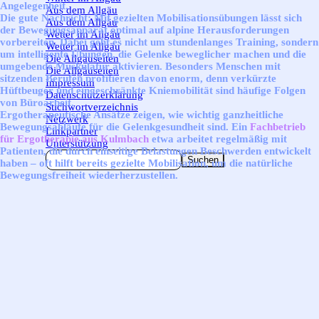
Angelegenheit.
Aus dem Allgäu
▼
Die gute Nachricht: Mit gezielten Mobilisationsübungen lässt sich
Aus dem Allgäu
der Bewegungsapparat optimal auf alpine Herausforderungen
Wetter im Allgäu
▼
vorbereiten. Dabei geht es nicht um stundenlanges Training, sondern
Wetter im Allgäu
um intelligente Übungen, die Gelenke beweglicher machen und die
Die Allgäuseiten
▼
umgebende Muskulatur aktivieren. Besonders Menschen mit
Die Allgäuseiten
sitzenden Berufen profitieren davon enorm, denn verkürzte
Impressum
Hüftbeuger und eingeschränkte Kniemobilität sind häufige Folgen
Datenschutzerklärung
von Büroarbeit.
Stichwortverzeichnis
Ergotherapeutische Ansätze zeigen, wie wichtig ganzheitliche
Netzwerk
Bewegungsabläufe für die Gelenkgesundheit sind. Ein
Fachbetrieb
Linkpartner
für Ergotherapie aus Kulmbach
etwa arbeitet regelmäßig mit
Unterstützung
Patienten, die durch einseitige Belastungen Beschwerden entwickelt
Suchen
haben – oft hilft bereits gezielte Mobilisation, um die natürliche
Bewegungsfreiheit wiederherzustellen.