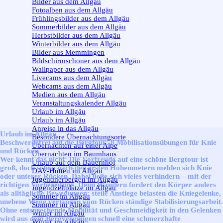
Bilder aus dem Allgäu
Fotoalben aus dem Allgäu
Frühlingsbilder aus dem Allgäu
Sommerbilder aus dem Allgäu
Herbstbilder aus dem Allgäu
Winterbilder aus dem Allgäu
Bilder aus Memmingen
Bildschirmschoner aus dem Allgäu
Wallpaper aus dem Allgäu
Livecams aus dem Allgäu
Webcams aus dem Allgäu
Medien aus dem Allgäu
Veranstaltungskalender Allgäu
Urlaub im Allgäu
▼
Urlaub im Allgäu
Anreise in das Allgäu
Urlaub im Allgäu
Besondere Übernachtungsorte
Beschwerdefrei auf die Bergtour: 8 Mobilisationsübungen für Knie
Übernachten auf einer Alpe
und Rücken
Übernachten im Baumhaus
Wer kennt das nicht: Die Vorfreude auf eine schöne Bergtour ist
Urlaub auf dem Bauernhof
groß, doch schon nach den ersten Höhenmetern melden sich Knie
DAV-Hütten im Allgäu
oder unterer Rücken. Dabei ließe sich vieles verhindern – mit der
Jugendherbergen im Allgäu
richtigen Vorbereitung. Denn Wandern fordert den Körper anders
Jugendzeltplätze im Allgäu
als alltägliche Bewegungen: steile Anstiege belasten die Kniegelenke,
Sommer im Allgäu
▼
unebene Wege verlangen vom Rücken ständige Stabilisierungsarbeit.
Sommer im Allgäu
Ohne entsprechende Mobilität und Geschmeidigkeit in den Gelenken
Winter im Allgäu
▼
wird aus dem Bergvergnügen schnell eine schmerzhafte
Winter im Allgäu