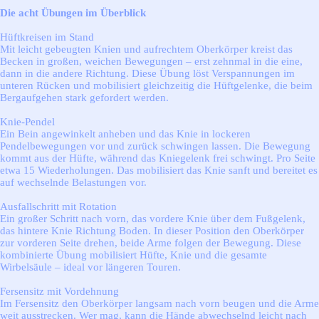
Die acht Übungen im Überblick
Hüftkreisen im Stand
Mit leicht gebeugten Knien und aufrechtem Oberkörper kreist das
Becken in großen, weichen Bewegungen – erst zehnmal in die eine,
dann in die andere Richtung. Diese Übung löst Verspannungen im
unteren Rücken und mobilisiert gleichzeitig die Hüftgelenke, die beim
Bergaufgehen stark gefordert werden.
Knie-Pendel
Ein Bein angewinkelt anheben und das Knie in lockeren
Pendelbewegungen vor und zurück schwingen lassen. Die Bewegung
kommt aus der Hüfte, während das Kniegelenk frei schwingt. Pro Seite
etwa 15 Wiederholungen. Das mobilisiert das Knie sanft und bereitet es
auf wechselnde Belastungen vor.
Ausfallschritt mit Rotation
Ein großer Schritt nach vorn, das vordere Knie über dem Fußgelenk,
das hintere Knie Richtung Boden. In dieser Position den Oberkörper
zur vorderen Seite drehen, beide Arme folgen der Bewegung. Diese
kombinierte Übung mobilisiert Hüfte, Knie und die gesamte
Wirbelsäule – ideal vor längeren Touren.
Fersensitz mit Vordehnung
Im Fersensitz den Oberkörper langsam nach vorn beugen und die Arme
weit ausstrecken. Wer mag, kann die Hände abwechselnd leicht nach