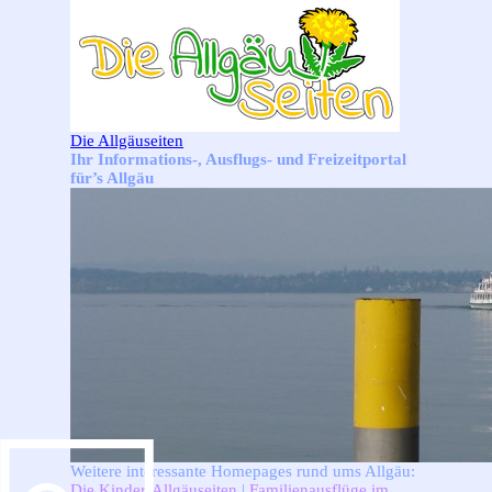
Direkt zum Seiteninhalt
Die Allgäuseiten
Ihr Informations-, Ausflugs- und Freizeitportal
für’s Allgäu
Weitere interessante Homepages rund ums Allgäu:
Die Kinder-Allgäuseiten
|
Familienausflüge im