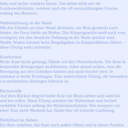
links und rechts wandern lassen. Das dehnt nicht nur die
Lendenwirbelsäule, sondern auch die oft vernachlässigten Faszien
entlang des Rückens.
Wadendehnung an der Wand
Mit den Händen an einer Wand abstützen, ein Bein gestreckt nach
hinten, die Ferse bleibt am Boden. Das Körpergewicht sanft nach vorn
verlagern, bis eine deutliche Dehnung in der Wade spürbar wird.
Straffe Waden können beim Bergabgehen zu Knieproblemen führen –
diese Übung wirkt präventiv.
Kniekreisen
Beide Knie leicht gebeugt, Hände auf den Oberschenkeln. Die Knie in
kreisenden Bewegungen mobilisieren, dabei darauf achten, dass die
Bewegung aus den Gelenken kommt und nicht forciert wird. Je
zehnmal in beide Richtungen. Eine unterschätzte Übung, die besonders
vor technischen Abstiegen hilfreich ist.
Rückenrolle
Auf dem Rücken liegend beide Knie zur Brust ziehen und sanft hin
und her rollen. Diese Übung massiert die Wirbelsäule und lockert
verklebte Faszien entlang der Rückenmuskulatur. Wer morgens vor
einer Tour steife Muskeln hat, findet hier oft schnelle Linderung.
Hüftöffner im Stehen
Ein Bein anheben, das Knie nach außen öffnen und in dieser Position