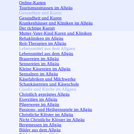
Online-Karten
Tourismusstrassen im Allgäu
Gesundheit und Kuren
▼
Gesundheit und Kuren
Krankenhäuser und Kliniken im Allgäu
Der richtige Kurort
Mutter-Vater-Kind Kuren und Kliniken
Rehakliniken im Allgäu
Reit-Therapien im Allgäu
Lebensmittel aus dem Allgaeu
▼
Lebensmittel aus dem Allgäu
Brauereien im Allgäu
Sennereien im Allgäu
Kleine Käsereien im Allgäu
Sennalpen im Allgäu
Käsefabriken und Milchwerke
Schaukäsereien und Käseschule
Glaube und Kirche im Allgaeu
▼
Christlich geprägtes Allgäu
Exerzitien im Allgäu
Pilgerwege im Allgäu
Passions- und Heiligenspiele im Allgäu
Christliche Klöster im Allgäu
Nicht Christliche Klöster im Allgäu
Bergmessen im Allgäu
Bilder aus dem Allgäu
▼