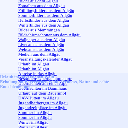
Bilder aus dem Allgäu
Fotoalben aus dem Allgäu
Frühlingsbilder aus dem Allgäu
Sommerbilder aus dem Allgäu
Herbstbilder aus dem Allgäu
Winterbilder aus dem Allgäu
Bilder aus Memmingen
Bildschirmschoner aus dem Allgäu
Wallpaper aus dem Allgäu
Livecams aus dem Allgäu
Webcams aus dem Allgäu
Medien aus dem Allgäu
Veranstaltungskalender Allgäu
Urlaub im Allgäu
▼
Urlaub im Allgäu
Anreise in das Allgäu
Urlaub im Bayerischen Wald
Besondere Übernachtungsorte
Erholung im Bayerischen Wald: Wellness, Natur und echte
Übernachten auf einer Alpe
Entschleunigung
Übernachten im Baumhaus
Urlaub auf dem Bauernhof
DAV-Hütten im Allgäu
Jugendherbergen im Allgäu
Jugendzeltplätze im Allgäu
Sommer im Allgäu
▼
Sommer im Allgäu
Winter im Allgäu
▼
Winter im Allgäu