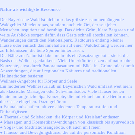
Natur als wichtigste Ressource
Der Bayerische Wald ist nicht nur das größte zusammenhängende
Waldgebiet Mitteleuropas, sondern auch ein Ort, der seit jeher
Menschen inspiriert und beruhigt. Das dichte Grün, klare Bergseen und
weite Ausblicke sorgen dafür, dass Gäste schnell abschalten können.
Wanderungen durch den Nationalpark, Radtouren entlang kleiner
Flüsse oder einfach das Innehalten auf einer Waldlichtung werden hier
zu Erlebnissen, die tiefe Spuren hinterlassen.
Die Nähe zur Natur ist dabei mehr als ein Zusatzangebot – sie ist die
Basis des Wellnessgedankens. Viele Unterkünfte setzen auf naturnahe
Konzepte, etwa durch Panoramasaunen mit Blick ins Grüne oder durch
Anwendungen, die auf regionalen Kräutern und traditionellen
Heilmethoden basieren.
Wellness-Angebote für Körper und Seele
Ein moderner Wellnessurlaub im Bayerischen Wald umfasst weit mehr
als klassische Massagen oder Schwimmbäder. Viele Häuser bieten
heute umfangreiche Spa-Konzepte, die individuell auf die Bedürfnisse
der Gäste eingehen. Dazu gehören:
● Saunalandschaften mit verschiedenen Temperaturstufen und
Duftaufgüssen
● Thermal- und Solebecken, die Körper und Kreislauf entlasten
● Massagen und Kosmetikanwendungen von klassisch bis ayurvedisch
● Yoga- und Meditationsangebote, oft auch im Freien
● Fitness- und Bewegungskurse, die auf die persönliche Kondition