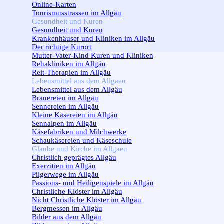
Online-Karten
Tourismusstrassen im Allgäu
Gesundheit und Kuren
▼
Gesundheit und Kuren
Krankenhäuser und Kliniken im Allgäu
Der richtige Kurort
Mutter-Vater-Kind Kuren und Kliniken
Rehakliniken im Allgäu
Reit-Therapien im Allgäu
Lebensmittel aus dem Allgaeu
▼
Lebensmittel aus dem Allgäu
Brauereien im Allgäu
Sennereien im Allgäu
Kleine Käsereien im Allgäu
Sennalpen im Allgäu
Käsefabriken und Milchwerke
Schaukäsereien und Käseschule
Glaube und Kirche im Allgaeu
▼
Christlich geprägtes Allgäu
Exerzitien im Allgäu
Pilgerwege im Allgäu
Passions- und Heiligenspiele im Allgäu
Christliche Klöster im Allgäu
Nicht Christliche Klöster im Allgäu
Bergmessen im Allgäu
Bilder aus dem Allgäu
▼