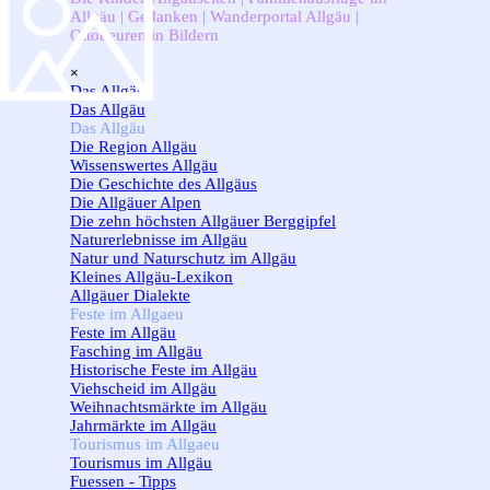
Allgäu
|
Gedanken
|
Wanderportal Allgäu
|
Ottobeuren in Bildern
Menü überspringen
×
Das Allgäu
▼
Das Allgäu
Das Allgäu
▼
Die Region Allgäu
Wissenswertes Allgäu
Die Geschichte des Allgäus
Die Allgäuer Alpen
Die zehn höchsten Allgäuer Berggipfel
Naturerlebnisse im Allgäu
Natur und Naturschutz im Allgäu
Kleines Allgäu-Lexikon
Allgäuer Dialekte
Feste im Allgaeu
▼
Feste im Allgäu
Fasching im Allgäu
Historische Feste im Allgäu
Viehscheid im Allgäu
Weihnachtsmärkte im Allgäu
Jahrmärkte im Allgäu
Tourismus im Allgaeu
▼
Tourismus im Allgäu
Fuessen - Tipps