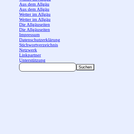
Aus dem Allgäu
▼
Aus dem Allgäu
Wetter im Allgäu
▼
Wetter im Allgäu
Die Allgäuseiten
▼
Die Allgäuseiten
Impressum
Datenschutzerklärung
Stichwortverzeichnis
Netzwerk
Linkpartner
Unterstützung
Suchen