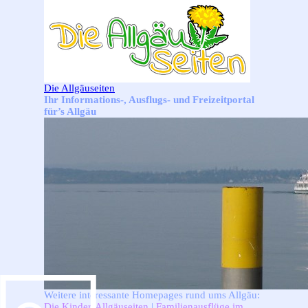
Direkt zum Seiteninhalt
Die Allgäuseiten
Ihr Informations-, Ausflugs- und Freizeitportal
für’s Allgäu
Weitere interessante Homepages rund ums Allgäu:
Die Kinder-Allgäuseiten
|
Familienausflüge im