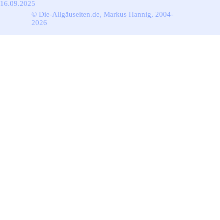
16.09.2025
© Die-Allgäuseiten.de, Markus Hannig, 2004-
2026
Zurück zum Seiteninhalt