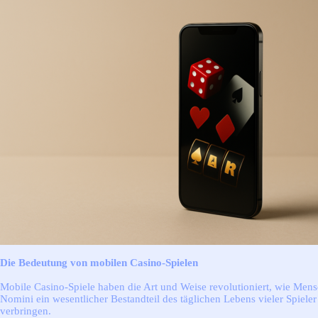
Die Allgäuseiten
▼
Die Allgäuseiten
Impressum
Datenschutzerklärung
Stichwortverzeichnis
Netzwerk
Linkpartner
Unterstützung
Suchen
Die Bedeutung von mobilen Casino-Spielen
Mobile Casino-Spiele haben die Art und Weise revolutioniert, wie Mensc
Nomini ein wesentlicher Bestandteil des täglichen Lebens vieler Spiel
verbringen.