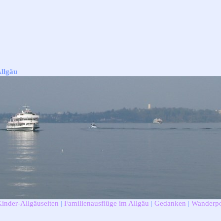
Allgäu
Kinder-Allgäuseiten
|
Familienausflüge im Allgäu
|
Gedanken
|
Wanderpo