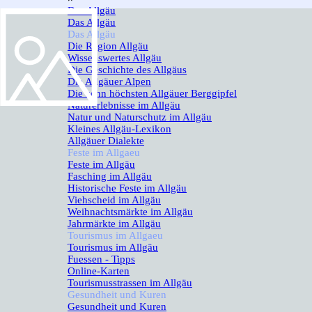
Das Allgäu
▼
Das Allgäu
Das Allgäu
▼
Die Region Allgäu
Wissenswertes Allgäu
Die Geschichte des Allgäus
Die Allgäuer Alpen
Die zehn höchsten Allgäuer Berggipfel
Naturerlebnisse im Allgäu
Natur und Naturschutz im Allgäu
Kleines Allgäu-Lexikon
Allgäuer Dialekte
Feste im Allgaeu
▼
Feste im Allgäu
Fasching im Allgäu
Historische Feste im Allgäu
Viehscheid im Allgäu
Weihnachtsmärkte im Allgäu
Jahrmärkte im Allgäu
Tourismus im Allgaeu
▼
Tourismus im Allgäu
Fuessen - Tipps
Online-Karten
Tourismusstrassen im Allgäu
Gesundheit und Kuren
▼
Gesundheit und Kuren