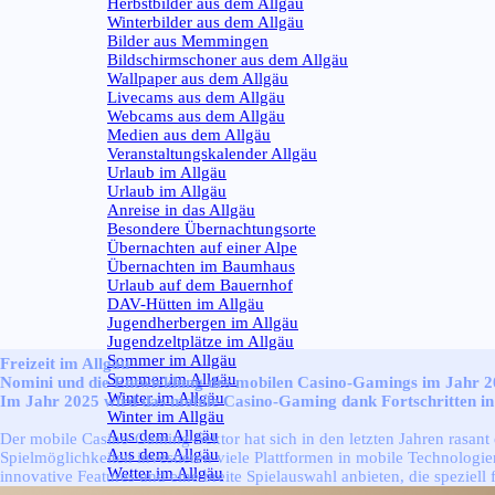
Herbstbilder aus dem Allgäu
Winterbilder aus dem Allgäu
Bilder aus Memmingen
Bildschirmschoner aus dem Allgäu
Wallpaper aus dem Allgäu
Livecams aus dem Allgäu
Webcams aus dem Allgäu
Medien aus dem Allgäu
Veranstaltungskalender Allgäu
Urlaub im Allgäu
▼
Urlaub im Allgäu
Anreise in das Allgäu
Besondere Übernachtungsorte
Übernachten auf einer Alpe
Übernachten im Baumhaus
Urlaub auf dem Bauernhof
DAV-Hütten im Allgäu
Jugendherbergen im Allgäu
Jugendzeltplätze im Allgäu
Sommer im Allgäu
▼
Freizeit im Allgäu
Sommer im Allgäu
Nomini und die Entwicklung des mobilen Casino-Gamings im Jahr 
Winter im Allgäu
▼
Im Jahr 2025 wird das mobile Casino-Gaming dank Fortschritten in
Winter im Allgäu
Aus dem Allgäu
▼
Der mobile Casino-Gaming-Sektor hat sich in den letzten Jahren rasant
Aus dem Allgäu
Spielmöglichkeiten investieren viele Plattformen in mobile Technologie
Wetter im Allgäu
▼
innovative Features und eine breite Spielauswahl anbieten, die speziell 
Wetter im Allgäu