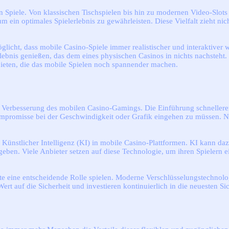
nen Spiele. Von klassischen Tischspielen bis hin zu modernen Video-Slot
m ein optimales Spielerlebnis zu gewährleisten. Diese Vielfalt zieht nic
glicht, dass mobile Casino-Spiele immer realistischer und interaktive
ebnis genießen, das dem eines physischen Casinos in nichts nachsteht. V
ieten, die das mobile Spielen noch spannender machen.
r Verbesserung des mobilen Casino-Gamings. Die Einführung schnellerer
ompromisse bei der Geschwindigkeit oder Grafik eingehen zu müssen. No
on Künstlicher Intelligenz (KI) in mobile Casino-Plattformen. KI kann daz
en. Viele Anbieter setzen auf diese Technologie, um ihren Spielern ein
ritte eine entscheidende Rolle spielen. Moderne Verschlüsselungstechno
ert auf die Sicherheit und investieren kontinuierlich in die neuesten S