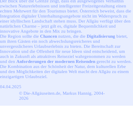
Der Blick über die Grenze zeigt, dass ein ausgewogenes Verhältnis
zwischen Naturerlebnissen und intelligenter Freizeitgestaltung einen
echten Mehrwert für den Tourismus bietet. Österreich beweist, dass die
Integration digitaler Unterhaltungsangebote nicht im Widerspruch zu
einer idyllischen Landschaft stehen muss. Der Allgäu verfügt über den
natürlichen Charme – jetzt gilt es, digitale Bequemlichkeit und
innovative Angebote in den Mix zu bringen.
Die Region sollte die
Chancen
nutzen, die die
Digitalisierung
bietet,
um ihren Gästen ein noch abwechslungsreicheres und
unvergesslicheres Urlaubserlebnis zu bieten. Die Bereitschaft zur
Innovation und die Offenheit für neue Ideen sind entscheidend, um
auch in Zukunft als attraktives Reiseziel wahrgenommen zu werden
und den
Anforderungen der modernen Reisenden
gerecht zu werden.
Die Kombination aus der Schönheit der Natur, dem kulturellen Erbe
und den Möglichkeiten der digitalen Welt macht den Allgäu zu einem
einzigartigen Urlaubsziel.
04.04.2025
© Die-Allgäuseiten.de, Markus Hannig, 2004-
2026
Zurück zum Seiteninhalt