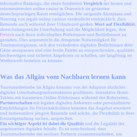
informative Rankings, die einen fundierten
Vergleich
der besten und
renommiertesten online casino in Österreich im gesamten
deutschsprachigen Raum ermöglichen. Die steigende Akzeptanz und
Nutzung von legale online casinos verdeutlicht eindrücklich, dass
Reisende auch während ihrer Urlaubszeit großen
Wert auf Flexibilität
,
abwechslungsreiche Unterhaltung und die Möglichkeit legen, ihre
Freizeit
nach ihren individuellen Präferenzen und Bedürfnissen zu
gestalten. Dies unterstreicht die dringende Notwendigkeit für
Tourismusregionen, sich den veränderten digitalen Bedürfnissen ihrer
Gäste anzupassen und eine breite Palette an entsprechenden, qualitativ
hochwertigen und sicheren Angeboten zu schaffen, um langfristig im
Wettbewerb bestehen zu können.
Was das Allgäu vom Nachbarn lernen kann
Tourismusbetriebe im Allgäu könnten von der Adaption ähnlicher
digitaler Unterhaltungsinfrastrukturen profitieren. Interaktive Hotel-
Tablets mit kuratierten Online-Erlebnissen während der Ruhezeiten,
Partnerschaften
mit legalen digitalen Anbietern oder personalisierte
Empfehlungen für Freizeitaktivitäten könnten das Angebot erweitern
und insbesondere jüngere Reisende und solche, die Flexibilität in ihrer
Freizeitgestaltung suchen, ansprechen.
Ein wichtiger Aspekt ist dabei die Qualität
und die Legalität der
angebotenen digitalen Inhalte. Es ist entscheidend, dass
Tourismusbetriebe mit seriösen Partnern zusammenarbeiten, um