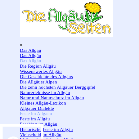
Direkt zum Seiteninhalt
Menü überspringen
×
Das Allgäu
▼
Das Allgäu
Das Allgäu
▼
Die Region Allgäu
Wissenswertes Allgäu
Die Geschichte des Allgäus
Die Allgäuer Alpen
Die zehn höchsten Allgäuer Berggipfel
Naturerlebnisse im Allgäu
Natur und Naturschutz im Allgäu
Kleines Allgäu-Lexikon
Allgäuer Dialekte
Feste im Allgaeu
▼
Feste im Allgäu
Fasching im Allgäu
Historische Feste im Allgäu
Viehscheid im Allgäu