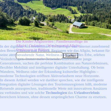
Weitere interessante Homepages rund ums Allgäu:
Die Kinder-Allgäuseiten
|
Familienausflüge im
Allgäu
|
Gedanken
|
Wanderportal Allgäu
|
In der digitalen Ära beeinflussen Technologie und Internet zunehmend
Ottobeuren in Bildern
den Bereich Reisen und Freizeit. Regionen wie das Allgäu, bekannt für
seine atemberaubende Natur, Wellness und kulturelles Erbe, erleben
Suchen
Veränderungen. Immer mehr Reisende, insbesondere junge
Generationen, suchen die perfekte Kombination aus Naturerlebnissen,
flexibler Mobilität und intelligenter digitaler Unterhaltung. Ob beim
Wandern, Wellness oder der Erkundung kultureller Highlights –
moderne Technologien eröffnen Aktivurlaubern neue Horizonte.
In diesem Artikel werden wir darüber sprechen, wie die intelligente
Integration digitaler Lösungen den Tourismusregionen hilft, moderne
Reisende anzusprechen, traditionelle Werte mit innovativen Ansätzen
zu verbinden und wie solche
Technologien
das
Urlaubserlebnis
bereichern können, ohne dessen ursprünglichen Charme zu ersetzen.