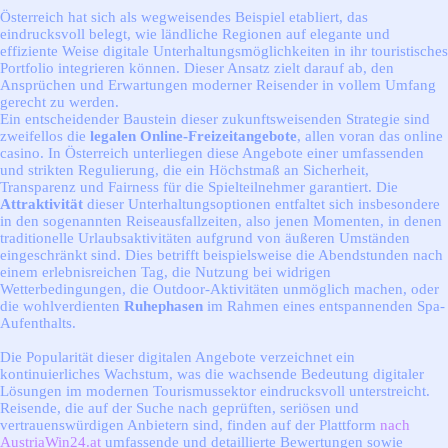
Österreich hat sich als wegweisendes Beispiel etabliert, das
eindrucksvoll belegt, wie ländliche Regionen auf elegante und
effiziente Weise digitale Unterhaltungsmöglichkeiten in ihr touristisches
Portfolio integrieren können. Dieser Ansatz zielt darauf ab, den
Ansprüchen und Erwartungen moderner Reisender in vollem Umfang
gerecht zu werden.
Ein entscheidender Baustein dieser zukunftsweisenden Strategie sind
zweifellos die
legalen Online-Freizeitangebote
, allen voran das online
casino. In Österreich unterliegen diese Angebote einer umfassenden
und strikten Regulierung, die ein Höchstmaß an Sicherheit,
Transparenz und Fairness für die Spielteilnehmer garantiert. Die
Attraktivität
dieser Unterhaltungsoptionen entfaltet sich insbesondere
in den sogenannten Reiseausfallzeiten, also jenen Momenten, in denen
traditionelle Urlaubsaktivitäten aufgrund von äußeren Umständen
eingeschränkt sind. Dies betrifft beispielsweise die Abendstunden nach
einem erlebnisreichen Tag, die Nutzung bei widrigen
Wetterbedingungen, die Outdoor-Aktivitäten unmöglich machen, oder
die wohlverdienten
Ruhephasen
im Rahmen eines entspannenden Spa-
Aufenthalts.
Die Popularität dieser digitalen Angebote verzeichnet ein
kontinuierliches Wachstum, was die wachsende Bedeutung digitaler
Lösungen im modernen Tourismussektor eindrucksvoll unterstreicht.
Reisende, die auf der Suche nach geprüften, seriösen und
vertrauenswürdigen Anbietern sind, finden auf der Plattform
nach
AustriaWin24.at
umfassende und detaillierte Bewertungen sowie