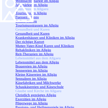
Weihnachtsmärkte im Allgäu
Jahrmärkte im Allgäu
Tourismus im Allgaeu
▼
Tourismus im Allgäu
Fuessen - Tipps
Online-Karten
Tourismusstrassen im Allgäu
Gesundheit und Kuren
▼
Gesundheit und Kuren
Krankenhäuser und Kliniken im Allgäu
Der richtige Kurort
Mutter-Vater-Kind Kuren und Kliniken
Rehakliniken im Allgäu
Reit-Therapien im Allgäu
Lebensmittel aus dem Allgaeu
▼
Lebensmittel aus dem Allgäu
Brauereien im Allgäu
Sennereien im Allgäu
Kleine Käsereien im Allgäu
Sennalpen im Allgäu
Käsefabriken und Milchwerke
Schaukäsereien und Käseschule
Glaube und Kirche im Allgaeu
▼
Christlich geprägtes Allgäu
Exerzitien im Allgäu
Pilgerwege im Allgäu
Passions- und Heiligenspiele im Allgäu