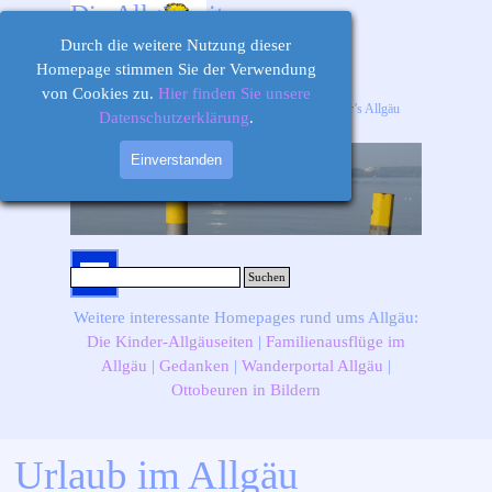
Direkt zum Seiteninhalt
Die Allgäuseiten
Durch die weitere Nutzung dieser
Homepage stimmen Sie der Verwendung
von Cookies zu.
Hier finden Sie unsere
Ihr Informations-, Ausflugs- und Freizeitportal für’s Allgäu
Datenschutzerklärung
.
Einverstanden
Menü überspringen
Suchen
Weitere interessante Homepages rund ums Allgäu:
Die Kinder-Allgäuseiten
|
Familienausflüge im
Allgäu
|
Gedanken
|
Wanderportal Allgäu
|
Ottobeuren in Bildern
Urlaub im Allgäu