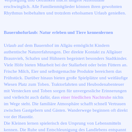
Verpflegung und Getränken macht längere Aufenthalte
erschwinglich. Alle Familienmitglieder können ihren gewohnten
Rhythmus beibehalten und trotzdem erholsamen Urlaub genießen.
Bauernhofurlaub: Natur erleben und Tiere kennenlernen
Urlaub auf dem Bauernhof im Allgäu ermöglicht Kindern
authentische Naturerfahrungen. Der direkte Kontakt zu Allgäuer
Braunvieh, Schafen und Hühnern begeistert besonders Stadtkinder.
Viele Höfe bieten Mitarbeit bei der Stallarbeit oder beim Füttern an.
Frische Milch, Eier und selbstgemachte Produkte bereichern das
Frühstück. Darüber hinaus bieten große Spielplätze und weitläufige
Wiesen Platz zum Toben. Traktorfahrten und Heubodenabenteuer
mit Verstecken und Toben sorgen für unvergessliche Erinnerungen
und vielleicht auch dafür, dass
einer friedlichen Nachtruhe
nichts
im Wege steht. Die familiäre Atmosphäre schafft schnell Vertrauen
zwischen Gastgebern und Gästen. Wanderwege beginnen oft direkt
vor der Haustür.
Die Kleinen lernen spielerisch den Ursprung von Lebensmitteln
kennen. Die Ruhe und Entschleunigung des Landlebens entspannt