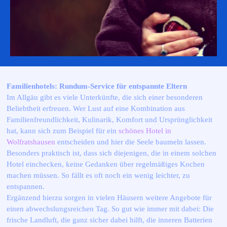
Familienhotels: Rundum-Service für entspannte Eltern
Im Allgäu gibt es viele Unterkünfte, die sich einer besonderen
Beliebtheit erfreuen. Wer Lust auf eine Kombination aus
Familienfreundlichkeit, Kulinarik, Komfort und Ursprünglichkeit
hat, kann sich zum Beispiel für ein
schönes Hotel in
Wolfratshausen
entscheiden und hier die Seele baumeln lassen.
Besonders praktisch ist, dass sich diejenigen, die in einem solchen
Hotel einchecken, keine Gedanken über regelmäßiges Kochen
machen müssen. So fällt es oft noch ein wenig leichter, zu
entspannen.
Ergänzend hierzu sorgen in vielen Häusern weitere Angebote für
einen abwechslungsreichen Tag. So gut wie immer mit dabei: Die
frische Landluft, die ganz sicher dabei hilft, die inneren Batterien