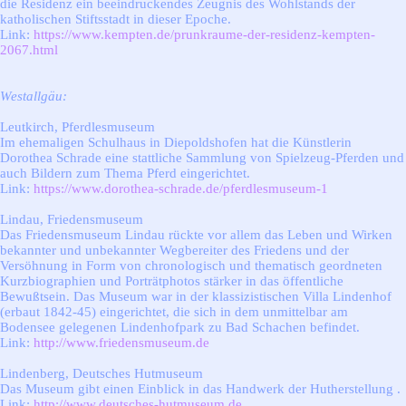
die Residenz ein beeindruckendes Zeugnis des Wohlstands der
katholischen Stiftsstadt in dieser Epoche.
Link:
https://www.kempten.de/prunkraume-der-residenz-kempten-
2067.html
Westallgäu:
Leutkirch, Pferdlesmuseum
Im ehemaligen Schulhaus in Diepoldshofen hat die Künstlerin
Dorothea Schrade eine stattliche Sammlung von Spielzeug-Pferden und
auch Bildern zum Thema Pferd eingerichtet.
Link:
https://www.dorothea-schrade.de/pferdlesmuseum-1
Lindau, Friedensmuseum
Das Friedensmuseum Lindau rückte vor allem das Leben und Wirken
bekannter und unbekannter Wegbereiter des Friedens und der
Versöhnung in Form von chronologisch und thematisch geordneten
Kurzbiographien und Porträtphotos stärker in das öffentliche
Bewußtsein. Das Museum war in der klassizistischen Villa Lindenhof
(erbaut 1842-45) eingerichtet, die sich in dem unmittelbar am
Bodensee gelegenen Lindenhofpark zu Bad Schachen befindet.
Link:
http://www.friedensmuseum.de
Lindenberg, Deutsches Hutmuseum
Das Museum gibt einen Einblick in das Handwerk der Hutherstellung .
Link:
http://www.deutsches-hutmuseum.de