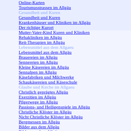
Online-Karten
Tourismusstrassen im Allgäu
Gesundheit und Kuren
▼
Gesundheit und Kuren
Krankenhäuser und Kliniken im Allgäu
Der richtige Kurort
Mutter-Vater-Kind Kuren und Kliniken
Rehakliniken im Allgäu
Reit-Therapien im Allgäu
Lebensmittel aus dem Allgaeu
▼
Lebensmittel aus dem Allgäu
Brauereien im Allgäu
Sennereien im Allgäu
Kleine Käsereien im Allgäu
Sennalpen im Allgäu
Käsefabriken und Milchwerke
Schaukäsereien und Käseschule
Glaube und Kirche im Allgaeu
▼
Christlich geprägtes Allgäu
Exerzitien im Allgäu
Pilgerwege im Allgäu
Passions- und Heiligenspiele im Allgäu
Christliche Klöster im Allgäu
Nicht Christliche Klöster im Allgäu
Bergmessen im Allgäu
Bilder aus dem Allgäu
▼