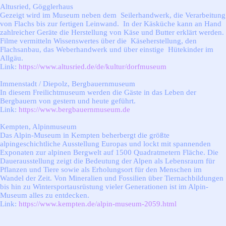
Altusried, Gögglerhaus
Gezeigt wird im Museum neben dem Seilerhandwerk, die Verarbeitung
von Flachs bis zur fertigen Leinwand. In der Käsküche kann an Hand
zahlreicher Geräte die Herstellung von Käse und Butter erklärt werden.
Filme vermitteln Wissenswertes über die Käseherstellung, den
Flachsanbau, das Weberhandwerk und über einstige Hütekinder im
Allgäu.
Link:
https://www.altusried.de/de/kultur/dorfmuseum
Immenstadt / Diepolz, Bergbauernmuseum
In diesem Freilichtmuseum werden die Gäste in das Leben der
Bergbauern von gestern und heute geführt.
L
ink:
https://www.bergbauernmuseum.de
Kempten, Alpinmuseum
Das Alpin-Museum in Kempten beherbergt die größte
alpingeschichtliche Ausstellung Europas und lockt mit spannenden
Exponaten zur alpinen Bergwelt auf 1500 Quadratmetern Fläche. Die
Dauerausstellung zeigt die Bedeutung der Alpen als Lebensraum für
Pflanzen und Tiere sowie als Erholungsort für den Menschen im
Wandel der Zeit. Von Mineralien und Fossilien über Tiernachbildungen
bis hin zu Wintersportausrüstung vieler Generationen ist im Alpin-
Museum alles zu entdecken.
Link:
https://www.kempten.de/alpin-museum-2059.html