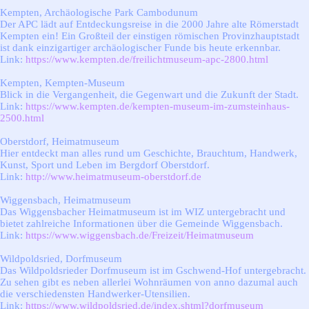
Kempten, Archäologische Park Cambodunum
Der APC lädt auf Entdeckungsreise in die 2000 Jahre alte Römerstadt
Kempten ein! Ein Großteil der einstigen römischen Provinzhauptstadt
ist dank einzigartiger archäologischer Funde bis heute erkennbar.
Link:
https://www.kempten.de/freilichtmuseum-apc-2800.html
Kempten, Kempten-Museum
Blick in die Vergangenheit, die Gegenwart und die Zukunft der Stadt.
Link:
https://www.kempten.de/kempten-museum-im-zumsteinhaus-
2500.html
Oberstdorf, Heimatmuseum
Hier entdeckt man alles rund um Geschichte, Brauchtum, Handwerk,
Kunst, Sport und Leben im Bergdorf Oberstdorf.
Link:
http://www.heimatmuseum-oberstdorf.de
Wiggensbach, Heimatmuseum
Das Wiggensbacher Heimatmuseum ist im WIZ untergebracht und
bietet zahlreiche Informationen über die Gemeinde Wiggensbach.
Link:
https://www.wiggensbach.de/Freizeit/Heimatmuseum
Wildpoldsried, Dorfmuseum
Das Wildpoldsrieder Dorfmuseum ist im Gschwend-Hof untergebracht.
Zu sehen gibt es neben allerlei Wohnräumen von anno dazumal auch
die verschiedensten Handwerker-Utensilien.
Link:
https://www.wildpoldsried.de/index.shtml?dorfmuseum