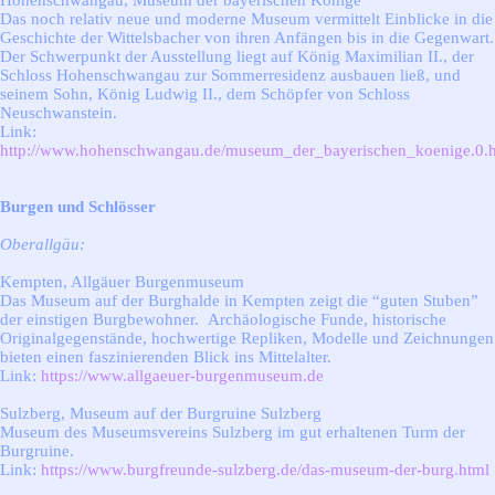
Hohenschwangau, Museum der bayerischen Könige
Das noch relativ neue und moderne Museum vermittelt Einblicke in die
Geschichte der Wittelsbacher von ihren Anfängen bis in die Gegenwart.
Der Schwerpunkt der Ausstellung liegt auf König Maximilian II., der
Schloss Hohenschwangau zur Sommerresidenz ausbauen ließ, und
seinem Sohn, König Ludwig II., dem Schöpfer von Schloss
Neuschwanstein.
Link:
http://www.hohenschwangau.de/museum_der_bayerischen_koenige.0.
Burgen und Schlösser
Oberallgäu:
Kempten, Allgäuer Burgenmuseum
Das Museum auf der Burghalde in Kempten zeigt die “guten Stuben”
der einstigen Burgbewohner. Archäologische Funde, historische
Originalgegenstände, hochwertige Repliken, Modelle und Zeichnungen
bieten einen faszinierenden Blick ins Mittelalter.
Link:
https://www.allgaeuer-burgenmuseum.de
Sulzberg, Museum auf der Burgruine Sulzberg
Museum des Museumsvereins Sulzberg im gut erhaltenen Turm der
Burgruine.
Link:
https://www.burgfreunde-sulzberg.de/das-museum-der-burg.html