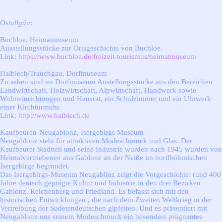
Ostallgäu:
Buchloe, Heimatmuseum
Ausstellungsstücke zur Ortsgeschichte von Buchloe.
Link:
https://www.buchloe.de/freizeit-tourismus/heimatmuseum
Halblech/Trauchgau, Dorfmuseum
Zu sehen sind im Dorfmuseum Austellungsstücke aus den Bereichen
Landwirtschaft, Holzwirtschaft, Alpwirtschaft, Handwerk sowie
Wohneinrichtungen und Hausrat, ein Schulzimmer und ein Uhrwerk
einer Kirchturmuhr.
Link:
http://www.halblech.de
Kaufbeuren-Neugablonz, Isergebirgs Museum
Neugablonz steht für attraktiven Modeschmuck und Glas. Der
Kaufbeurer Stadtteil und seine Industrie wurden nach 1945 wurden von
Heimatvertriebenen aus Gablonz an der Neiße im nordböhmischen
Isergebirge begründet.
Das Isergebirgs-Museum Neugablinz zeigt die Vorgeschichte: rund 400
Jahre deutsch geprägte Kultur und Industrie in den drei Bezirken
Gablonz, Reichenberg und Friedland. Es befasst sich mit den
historischen Entwicklungen , die nach dem Zweiten Weltkrieg in der
Vertreibung der Sudetendeutschen gipfelten. Und es präsentiert mit
Neugablonz uns seinem Modeschmuck ein besonders prägnantes