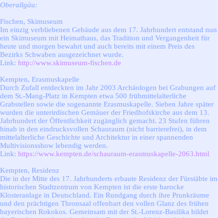
Oberallgäu:
Fischen, Skimuseum
Im einzig verbliebenen Gebäude aus dem 17. Jahrhundert entstand nun
ein Skimuseum mit Heimathaus, das Tradition und Vergangenheit für
heute und morgen bewahrt und auch bereits mit einem Preis des
Bezirks Schwaben ausgezeichnet wurde.
Link:
http://www.skimuseum-fischen.de
Kempten, Erasmuskapelle
Durch Zufall entdeckten
im Jahr 2003
Archäologen bei Grabungen auf
dem St.-Mang-Platz in Kempten etwa 500 frühmittelalterliche
Grabstellen sowie die sogenannte Erasmuskapelle. Sieben Jahre später
wurden die unterirdischen Gemäuer der Friedhofskirche aus dem 13.
Jahrhundert der Öffentlichkeit zugänglich gemacht. 23 Stufen führen
hinab in den eindrucksvollen Schauraum (nicht barrierefrei), in dem
mittelalterliche Geschichte und Architektur in einer spannenden
Multivisionsshow lebendig werden.
Link:
https://www.kempten.de/schauraum-erasmuskapelle-2063.html
Kempten, Residenz
Die in der Mitte des 17. Jahrhunderts erbaute Residenz der Fürstäbte im
historischen Stadtzentrum von Kempten ist die erste barocke
Klosteranlage in Deutschland. Ein Rundgang durch ihre Prunkräume
und den prächtigen Thronsaal offenbart den vollen Glanz des frühen
bayerischen Rokokos. Gemeinsam mit der St.-Lorenz-Basilika bildet