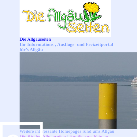
Direkt zum Seiteninhalt
Die Allgäuseiten
Ihr Informations-, Ausflugs- und Freizeitportal
für’s Allgäu
Weitere interessante Homepages rund ums Allgäu:
Die Kinder-Allgäuseiten
|
Familienausflüge im