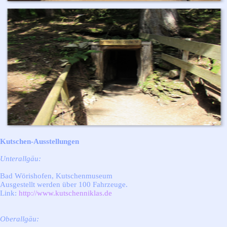
Kutschen-Ausstellungen
Unterallgäu:
Bad Wörishofen, Kutschenmuseum
Ausgestellt werden über 100 Fahrzeuge.
Link:
http://www.kutschenniklas.de
Oberallgäu: