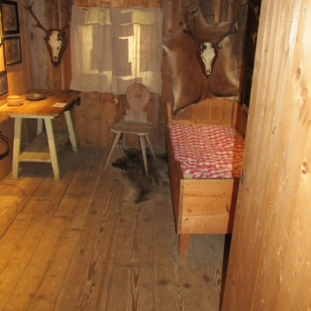
Aus dem Allgäu
▼
Aus dem Allgäu
Wetter im Allgäu
▼
Wetter im Allgäu
Die Allgäuseiten
▼
Die Allgäuseiten
Impressum
Datenschutzerklärung
Stichwortverzeichnis
Netzwerk
Linkpartner
Unterstützung
Suchen