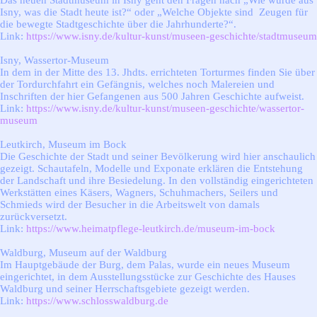
Das neuen Stadtmuseum in Isny geht den Fragen nach „Wie wurde aus
Isny, was die Stadt heute ist?“ oder „Welche Objekte sind Zeugen für
die bewegte Stadtgeschichte über die Jahrhunderte?“.
Link:
https://www.isny.de/kultur-kunst/museen-geschichte/stadtmuseum
Isny, Wassertor-Museum
In dem in der Mitte des 13. Jhdts. errichteten Torturmes finden Sie über
der Tordurchfahrt ein Gefängnis, welches noch Malereien und
Inschriften der hier Gefangenen aus 500 Jahren Geschichte aufweist.
Link:
https://www.isny.de/kultur-kunst/museen-geschichte/wassertor-
museum
Leutkirch, Museum im Bock
Die Geschichte der Stadt und seiner Bevölkerung wird hier anschaulich
gezeigt. Schautafeln, Modelle und Exponate erklären die Entstehung
der Landschaft und ihre Besiedelung. In den vollständig eingerichteten
Werkstätten eines Käsers, Wagners, Schuhmachers, Seilers und
Schmieds wird der Besucher in die Arbeitswelt von damals
zurückversetzt.
Link:
https://www.heimatpflege-leutkirch.de/museum-im-bock
Waldburg, Museum auf der Waldburg
Im Hauptgebäude der Burg, dem Palas, wurde ein neues Museum
eingerichtet, in dem Ausstellungsstücke zur Geschichte des Hauses
Waldburg und seiner Herrschaftsgebiete gezeigt werden.
Link:
https://www.schlosswaldburg.de