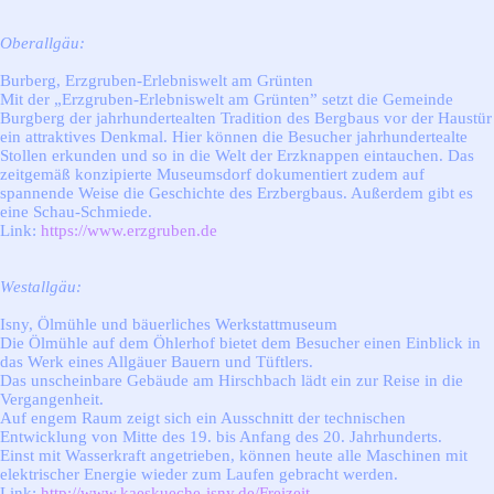
Oberallgäu:
Burberg, Erzgruben-Erlebniswelt am Grünten
Mit der „Erzgruben-Erlebniswelt am Grünten” setzt die Gemeinde
Burgberg der jahrhundertealten Tradition des Bergbaus vor der Haustür
ein attraktives Denkmal. Hier können die Besucher jahrhundertealte
Stollen erkunden und so in die Welt der Erzknappen eintauchen. Das
zeitgemäß konzipierte Museumsdorf dokumentiert zudem auf
spannende Weise die Geschichte des Erzbergbaus. Außerdem gibt es
eine Schau-Schmiede.
Link:
https://www.erzgruben.de
Westallgäu:
Isny, Ölmühle und bäuerliches Werkstattmuseum
Die Ölmühle auf dem Öhlerhof bietet dem Besucher einen Einblick in
das Werk eines Allgäuer Bauern und Tüftlers.
Das unscheinbare Gebäude am Hirschbach lädt ein zur Reise in die
Vergangenheit.
Auf engem Raum zeigt sich ein Ausschnitt der technischen
Entwicklung von Mitte des 19. bis Anfang des 20. Jahrhunderts.
Einst mit Wasserkraft angetrieben, können heute alle Maschinen mit
elektrischer Energie wieder zum Laufen gebracht werden.
Link:
http://www.kaeskueche-isny.de/Freizeit