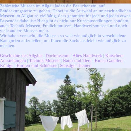
Zahlreiche Museen im Allgäu laden die Besucher ein, auf
Entdeckungsreise zu gehen. Dabei ist die Auswahl an unterschiedlichen
Museen im Allgäu so vielfältig, dass garantiert für jede und jeden etwas
Passendes dabei ist: Hier gibt es nicht nur Kunstausstellungen sondern
auch Technik-Museen, Freilichtmuseen, Handwerksmuseen und noch
viele andere Museen mehr.
Wir haben versucht, die Museen so weit wie möglich in verschiedene
Kategorien aufzuteilen, um Ihnen die Suche so leicht wie möglich zu
machen.
Geschichte des Allgäus
|
Dorfmuseum
|
Altes Handwerk
|
Kutschen-
Ausstellungen
|
Technik-Museen
|
Natur und Tiere
|
Kunst-Galerien
|
Könige
|
Burgen und Schlösser
|
Sonstige Themen