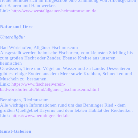
Heute befindet sich im Erdgeschoß eine Sammlung von Arbeitsgeräten
der Bauern und Handwerker.
Link:
http://www.westallgaeuer-heimatmuseum.de
Natur und Tiere
Unterallgäu:
Bad Wörishofen, Allgäuer Fischmuseum
Ausgestellt werden heimische Fischarten, vom kleinsten Stichling bis
zum großen Hecht oder Zander. Ebenso Krebse aus unseren
heimischen
Gewässern, Tiere und Vögel am Wasser und zu Lande. Desweiteren
gibt es einige Exoten aus dem Meer sowie Krabben, Schnecken und
Muscheln zu bestaunen.
Link:
https://www.fischereiverein-
badwörishofen.de/html/allgauer_fischmuseum.html
Benningen, Riedmuseum
Alle wichtigen Informationen rund um das Benninger Ried - dem
größten Quellgebiet Bayerns und dem letzten Habitat der Riednelke..
Link:
https://www.benninger-ried.de
Kunst-Galerien