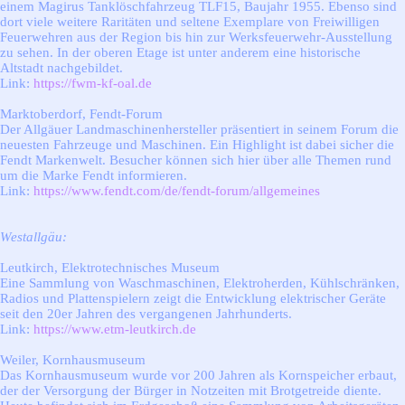
einem Magirus Tanklöschfahrzeug TLF15, Baujahr 1955. Ebenso sind
dort viele weitere Raritäten und seltene Exemplare von Freiwilligen
Feuerwehren aus der Region bis hin zur Werksfeuerwehr-Ausstellung
zu sehen.
In der oberen Etage ist unter anderem eine historische
Altstadt nachgebildet.
Link:
https://fwm-kf-oal.de
Marktoberdorf, Fendt-Forum
Der Allgäuer Landmaschinenhersteller präsentiert in seinem Forum die
neuesten Fahrzeuge und Maschinen. Ein Highlight ist dabei sicher die
Fendt Markenwelt. Besucher können sich hier über alle Themen rund
um die Marke Fendt informieren.
Link:
https://www.fendt.com/de/fendt-forum/allgemeines
Westallgäu:
Leutkirch, Elektrotechnisches Museum
Eine Sammlung von Waschmaschinen, Elektroherden, Kühlschränken,
Radios und Plattenspielern zeigt die Entwicklung elektrischer Geräte
seit den 20er Jahren des vergangenen Jahrhunderts.
Link:
https://www.etm-leutkirch.de
Weiler, Kornhausmuseum
Das Kornhausmuseum wurde vor 200 Jahren als Kornspeicher erbaut,
der der Versorgung der Bürger in Notzeiten mit Brotgetreide diente.