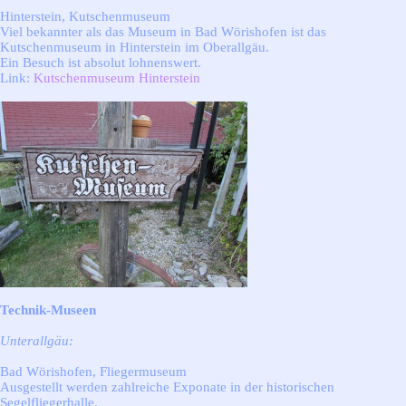
Hinterstein, Kutschenmuseum
Viel bekannter als das Museum in Bad Wörishofen ist das
Kutschenmuseum in Hinterstein im Oberallgäu.
Ein Besuch ist absolut lohnenswert.
Link:
Kutschenmuseum Hinterstein
Technik-Museen
Unterallgäu:
Bad Wörishofen, Fliegermuseum
Ausgestellt werden zahlreiche Exponate in der historischen
Segelfliegerhalle.