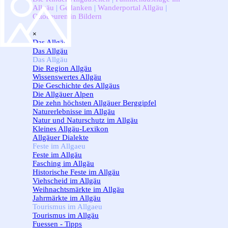
Allgäu
|
Gedanken
|
Wanderportal Allgäu
|
Ottobeuren in Bildern
Menü überspringen
×
Das Allgäu
▼
Das Allgäu
Das Allgäu
▼
Die Region Allgäu
Wissenswertes Allgäu
Die Geschichte des Allgäus
Die Allgäuer Alpen
Die zehn höchsten Allgäuer Berggipfel
Naturerlebnisse im Allgäu
Natur und Naturschutz im Allgäu
Kleines Allgäu-Lexikon
Allgäuer Dialekte
Feste im Allgaeu
▼
Feste im Allgäu
Fasching im Allgäu
Historische Feste im Allgäu
Viehscheid im Allgäu
Weihnachtsmärkte im Allgäu
Jahrmärkte im Allgäu
Tourismus im Allgaeu
▼
Tourismus im Allgäu
Fuessen - Tipps