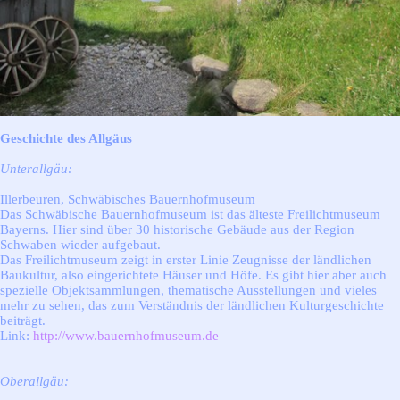
Geschichte des Allgäus
Unterallgäu:
Illerbeuren, Schwäbisches Bauernhofmuseum
Das Schwäbische Bauernhofmuseum ist das älteste Freilichtmuseum
Bayerns. Hier sind über 30 historische Gebäude aus der Region
Schwaben wieder aufgebaut.
Das Freilichtmuseum zeigt in erster Linie Zeugnisse der ländlichen
Baukultur, also eingerichtete Häuser und Höfe. Es gibt hier aber auch
spezielle Objektsammlungen, thematische Ausstellungen und vieles
mehr zu sehen, das zum Verständnis der ländlichen Kulturgeschichte
beiträgt.
Link:
http://www.bauernhofmuseum.de
Oberallgäu: