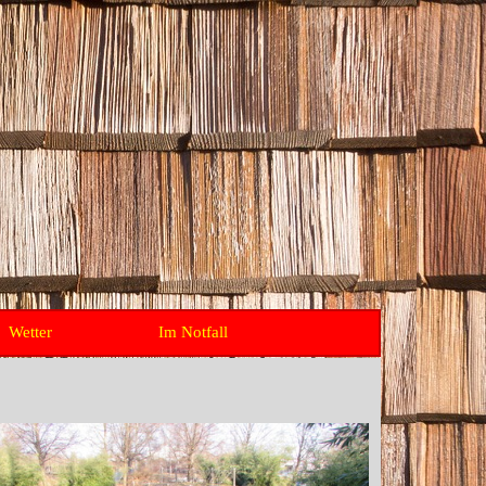
Wetter
Im Notfall
▼