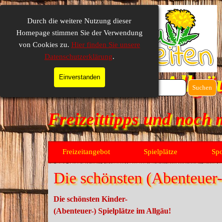
Direkt zum Seiteninhalt
Durch die weitere Nutzung dieser
Homepage stimmen Sie der Verwendung
von Cookies zu.
Hier finden Sie unsere
Datenschutzerklärung
.
Die Kinder-Allgä
Einverstanden
Suchen
Freizeittipps und noch 
Freizeitangebot
Spielplätze
Spo
▼
Die schönsten (Abenteuer-
Die schönsten Kinder-
(Abenteuer-) Spielplätze im Allgäu!