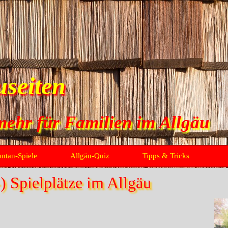
useiten
mehr für Familien im Allgäu
Menü überspringen
ntan-Spiele
Allgäu-Quiz
Tipps & Tricks
) Spielplätze im Allgäu