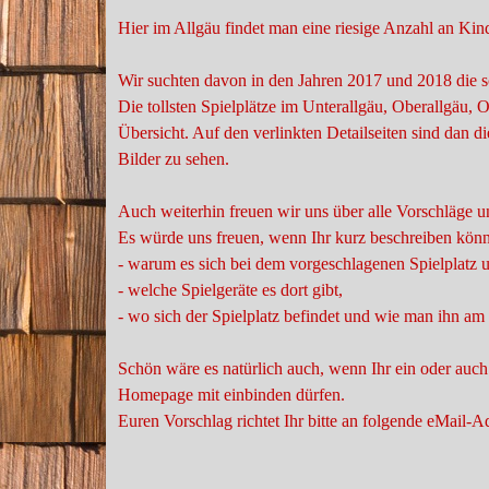
Hier im Allgäu findet man eine riesige Anzahl an Kind
Wir suchten davon in den Jahren 2017 und 2018 die s
Die tollsten Spielplätze im Unterallgäu, Oberallgäu, O
Übersicht. Auf den verlinkten Detailseiten sind dan 
Bilder zu sehen.
Auch weiterhin freuen wir uns über alle Vorschläge 
Es würde uns freuen, wenn Ihr kurz beschreiben könn
- warum es sich bei dem vorgeschlagenen Spielplatz u
- welche Spielgeräte es dort gibt,
- wo sich der Spielplatz befindet und wie man ihn am 
Schön wäre es natürlich auch, wenn Ihr ein oder auch
Homepage mit einbinden dürfen.
Euren Vorschlag richtet Ihr bitte an folgende eMail-A